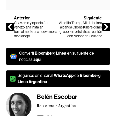
Anterior
Siguiente
Chavismo y oposición
Al estilo Trump, Milei declara
venezolana instalan
a banda Chone Killers como
formalmente una nueva mesa
grupo terrorista tras reunión
de diálogo
con Noboa en Ecuador
Convertí
Bloomberg Línea
en su fuente de
noticias
aquí
Seguínos en el canal
WhatsApp
de
Bloomberg
Línea Argentina
Belén Escobar
Reportera - Argentina