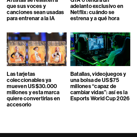
Artistas se resisten a
GTA 6 tendrá un
que sus voces y
adelanto exclusivo en
canciones sean usadas
Netflix: cuándo se
para entrenar a la IA
estrena y a qué hora
Las tarjetas
Batallas, videojuegos y
coleccionables ya
una bolsa de US$75
mueven US$30.000
millones “capaz de
millones y esta marca
cambiar vidas”: así es la
quiere convertirlas en
Esports World Cup 2026
accesorio