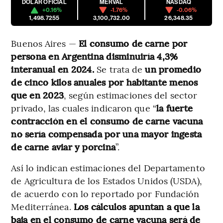
DÓLAR OFICIAL
MERVAL
NASDAQ
+0.16%
-1.76%
-0.06%
1,498.7255
3,100,732.00
26,348.35
Buenos Aires —
El consumo de carne por
persona en Argentina disminuiría 4,3%
interanual en 2024.
Se trata de
un promedio
de cinco kilos anuales por habitante menos
que en 2023
, según estimaciones del sector
privado, las cuales indicaron que “
la fuerte
contracción en el consumo de carne vacuna
no sería compensada por una mayor ingesta
de carne aviar y porcina
”.
Así lo indican estimaciones del Departamento
de Agricultura de los Estados Unidos (USDA),
de acuerdo con lo reportado por Fundación
Mediterránea.
Los cálculos apuntan a que la
baja en el consumo de carne vacuna será de