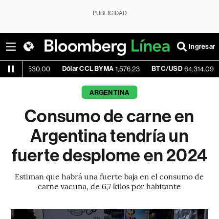
PUBLICIDAD
Ingresar
Dólar CCL BYMA
BTC/USD
-0.12
1,530.00
1,576.23
64,314.09
ARGENTINA
Consumo de carne en
Argentina tendría un
fuerte desplome en 2024
Estiman que habrá una fuerte baja en el consumo de
carne vacuna, de 6,7 kilos por habitante