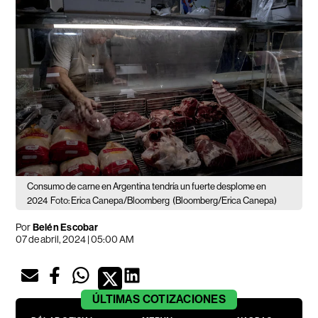
Consumo de carne en Argentina tendría un fuerte desplome en
2024
Foto: Erica Canepa/Bloomberg
(Bloomberg/Erica Canepa)
Por
Belén Escobar
07 de abril, 2024 | 05:00 AM
ÚLTIMAS
COTIZACIONES