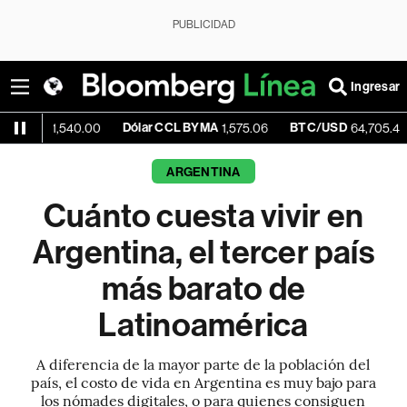
PUBLICIDAD
Ingresar
Dólar CCL BYMA
BTC/USD
-0.12%
,540.00
1,575.06
64,705.46
ARGENTINA
Cuánto cuesta vivir en
Argentina, el tercer país
más barato de
Latinoamérica
A diferencia de la mayor parte de la población del
país, el costo de vida en Argentina es muy bajo para
los nómades digitales, o para quienes consiguen