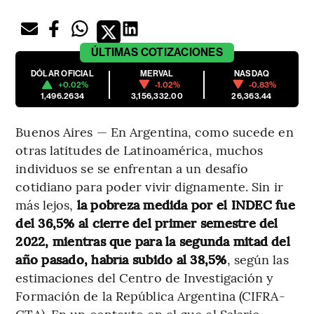
ÚLTIMAS
COTIZACIONES
DÓLAR OFICIAL
MERVAL
NASDAQ
+0.02%
-1.02%
-0.83%
1,496.2634
3,156,332.00
26,363.44
Buenos Aires — En Argentina, como sucede en
otras latitudes de Latinoamérica, muchos
individuos se se enfrentan a un desafío
cotidiano para poder vivir dignamente. Sin ir
más lejos,
la pobreza medida por el INDEC fue
del 36,5% al cierre del primer semestre del
2022, mientras que para la segunda mitad del
año pasado, habría subido al 38,5%
, según las
estimaciones del Centro de Investigación y
Formación de la República Argentina (CIFRA-
CTA). En un contexto en el que el Salario