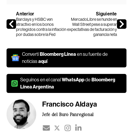
Anterior
Siguiente
Barclays y HSBC ven
MercadoLibre se hunde en
atractivo en los bonos
Wall Street pese a superar
protegidos contra la inflación
expectativas de facturación y
por dudas sobre la Fed
ganancia neta
Convertí
Bloomberg Línea
en su fuente de
noticias
aquí
Seguínos en el canal
WhatsApp
de
Bloomberg
Línea Argentina
Francisco Aldaya
Jefé del Buró Panregional