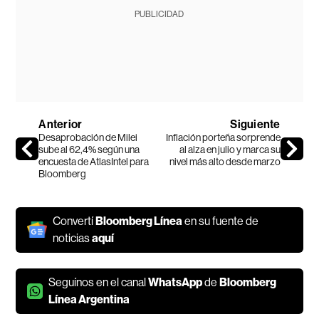
PUBLICIDAD
Anterior
Siguiente
Desaprobación de Milei
Inflación porteña sorprende
sube al 62,4% según una
al alza en julio y marca su
encuesta de AtlasIntel para
nivel más alto desde marzo
Bloomberg
Convertí
Bloomberg Línea
en su fuente de
noticias
aquí
Seguínos en el canal
WhatsApp
de
Bloomberg
Línea Argentina