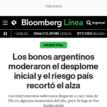
PUBLICIDAD
Ingresar
Dólar CCL BYMA
BTC/USD
+0.1
1,525.00
1,578.74
65,029.96
ARGENTINA
Los bonos argentinos
moderaron el desplome
inicial y el riesgo país
recortó el alza
Los instrumentos soberanos llegaron a caer más de
5% en algunos momentos del día, pero la baja se fue
moderando