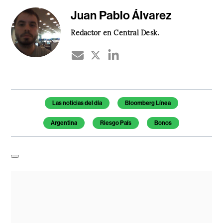
Juan Pablo Álvarez
Redactor en Central Desk.
Temas de este artículo
Las noticias del día
Bloomberg Línea
Argentina
Riesgo País
Bonos