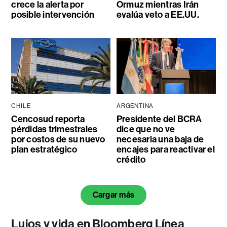
crece la alerta por
Ormuz mientras Irán
posible intervención
evalúa veto a EE.UU.
CHILE
ARGENTINA
Cencosud reporta
Presidente del BCRA
pérdidas trimestrales
dice que no ve
por costos de su nuevo
necesaria una baja de
plan estratégico
encajes para reactivar el
crédito
Cargar más
Lujos y vida en Bloomberg Línea