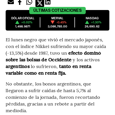
ÚLTIMAS
COTIZACIONES
DÓLAR OFICIAL
MERVAL
NASDAQ
+0.02%
-0.45%
+1.30%
1,498.9871
3,086,785.00
26,690.62
El lunes negro que vivió el mercado japonés,
con el índice Nikkei sufriendo su mayor caída
(-13,5%) desde 1987, tuvo un
efecto dominó
sobre las bolsas de Occidente
y los activos
argentinos
lo sufrieron,
tanto en renta
variable como en renta fija.
No obstante, los bonos argentinos, que
llegaron a sufrir caídas de hasta 5,7% al
comienzo de la jornada, fueron recortando
pérdidas, gracias a un rebote a partir del
mediodía.