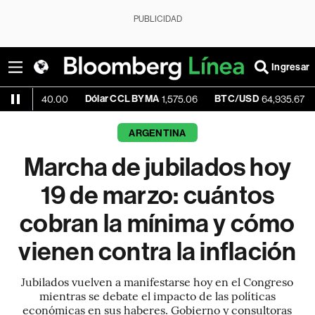
PUBLICIDAD
Ingresar
Dólar CCL BYMA
BTC/USD
+0.99%
540.00
1,575.06
64,935.67
ARGENTINA
Marcha de jubilados hoy
19 de marzo: cuántos
cobran la mínima y cómo
vienen contra la inflación
Jubilados vuelven a manifestarse hoy en el Congreso
mientras se debate el impacto de las políticas
económicas en sus haberes. Gobierno y consultoras