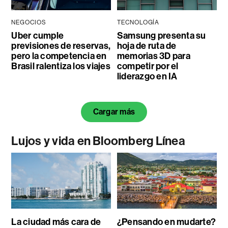
NEGOCIOS
TECNOLOGÍA
Uber cumple
Samsung presenta su
previsiones de reservas,
hoja de ruta de
pero la competencia en
memorias 3D para
Brasil ralentiza los viajes
competir por el
liderazgo en IA
Cargar más
Lujos y vida en Bloomberg Línea
La ciudad más cara de
¿Pensando en mudarte?