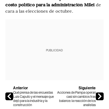
costo político para la administración Milei
de
cara a las elecciones de octubre.
PUBLICIDAD
Anterior
Siguiente
Qué piensa de las encuestas
Acciones de Pampa operan
Luis Caputo y el mensaje que
casi sin cambios tras
dejó para la industria y la
balance: la reacción de los
construcción
analistas