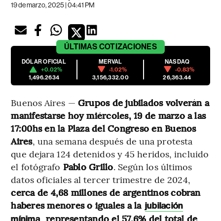
19 de marzo, 2025 | 04:41 PM
ÚLTIMAS
COTIZACIONES
DÓLAR OFICIAL
MERVAL
NASDAQ
+0.02%
-1.02%
-0.83%
1,496.2634
3,156,332.00
26,363.44
Buenos Aires —
Grupos de jubilados volverán a
manifestarse hoy miércoles, 19 de marzo a las
17:00hs en la Plaza del Congreso en Buenos
Aires
, una semana después de una protesta
que dejara 124 detenidos y 45 heridos, incluido
el fotógrafo
Pablo Grillo
. Según los últimos
datos oficiales al tercer trimestre de 2024,
cerca de 4,68 millones de argentinos cobran
haberes menores o iguales a la
jubilación
,
representando el 57,6% del total de
mínima