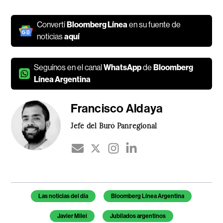
Convertí
Bloomberg Línea
en su fuente de
noticias
aquí
Seguínos en el canal
WhatsApp
de
Bloomberg
Línea Argentina
Francisco Aldaya
Jefé del Buró Panregional
Temas de este artículo
Las noticias del día
Bloomberg Línea Argentina
Javier Milei
Jubilados argentinos