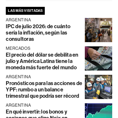
LAS MÁS VISITADAS
ARGENTINA
IPC de julio 2026: de cuánto
sería la inflación, según las
consultoras
MERCADOS
El precio del dólar se debilita en
julio y América Latina tiene la
moneda más fuerte del mundo
ARGENTINA
Pronósticos para las acciones de
YPF: rumbo a un balance
trimestral que podría ser récord
ARGENTINA
En qué invertir: los bonos y
acciones que elige Neix en