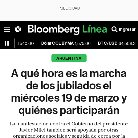
PUBLICIDAD
Ingresar
Dólar CCL BYMA
BTC/USD
-0.43
,540.00
1,575.06
64,508.30
ARGENTINA
A qué hora es la marcha
de los jubilados el
miércoles 19 de marzo y
quiénes participarán
La manifestación contra el Gobierno del presidente
Javier Milei también será apoyada por otras
organizaciones sociales y seguida de cerca por la