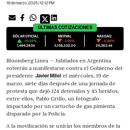
18 de marzo, 2025 | 12:12 PM
ÚLTIMAS
COTIZACIONES
DÓLAR OFICIAL
MERVAL
NASDAQ
+0.02%
-1.02%
-0.83%
1,496.2634
3,156,332.00
26,363.44
Bloomberg Línea — Jubilados en Argentina
volverán a manifestarse contra el Gobierno del
presidente
el miércoles, 19 de
Javier Milei
marzo, siete días después de una jornada de
protesta que dejó 124 detenidos y 45 heridos,
entre ellos, Pablo Grillo, un fotógrafo
impactado por un cartucho de gas pimienta
disparado por la Policía.
A la movilización se unirán los miembros de la