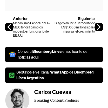
Anterior
Siguiente
Mecanismo Laboral del T-
Diageo anuncia un recorte de
MEC tendrá cambios
US$1.000 millones para
modestos: funcionario de
impulsar el crecimiento
EE.UU.
Convertí
Bloomberg Línea
en su fuente de
noticias
aquí
Seguínos en el canal
WhatsApp
de
Bloomberg
Línea Argentina
Carlos Cuevas
Breaking Content Producer