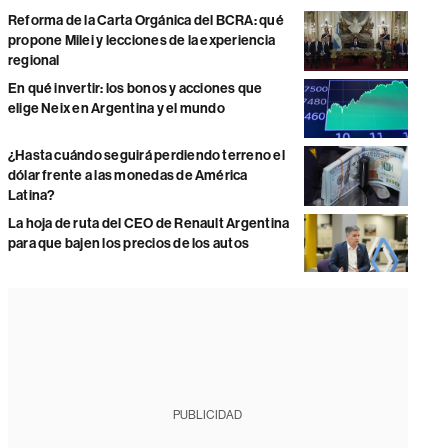
Reforma de la Carta Orgánica del BCRA: qué
propone Milei y lecciones de la experiencia
regional
En qué invertir: los bonos y acciones que
elige Neix en Argentina y el mundo
¿Hasta cuándo seguirá perdiendo terreno el
dólar frente a las monedas de América
Latina?
La hoja de ruta del CEO de Renault Argentina
para que bajen los precios de los autos
PUBLICIDAD