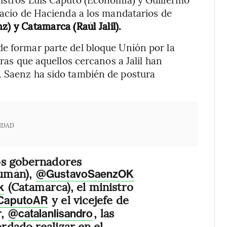
alacio de Hacienda a los mandatarios de
) y Catamarca (Raúl Jalil).
de formar parte del bloque Unión por la
tras que aquellos cercanos a Jalil han
. Saenz ha sido también de postura
IDAD
os gobernadores
umán),
@GustavoSaenzOK
(Catamarca), el ministro
k
y el vicejefe de
CaputoAR
r,
, las
@catalanlisandro
dado realizar en el