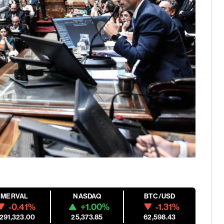
MERVAL
NASDAQ
BTC/USD
-0.41%
+1.00%
-1.31%
,291,323.00
25,373.85
62,598.43