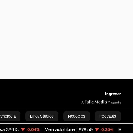
Ingresar
ecnología
Línea Studios
Negocios
Podcasts
MercadoLibre
1,879.59
Banco de Bogot
-0.04%
-0.25%
English