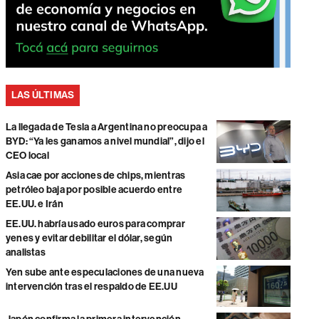
LAS ÚLTIMAS
La llegada de Tesla a Argentina no preocupa a
BYD: “Ya les ganamos a nivel mundial”, dijo el
CEO local
Asia cae por acciones de chips, mientras
petróleo baja por posible acuerdo entre
EE.UU. e Irán
EE.UU. habría usado euros para comprar
yenes y evitar debilitar el dólar, según
analistas
Yen sube ante especulaciones de una nueva
intervención tras el respaldo de EE.UU