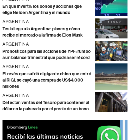
En qué invertir: los bonos y acciones que
elige Neix en Argentina y el mundo
ARGENTINA
Tesla llega a la Argentina: planes y cómo
recibe el mercado a la firma de Elon Musk
ARGENTINA
Pronósticos para las acciones de YPF: rumbo
a un balance trimestral que podría ser récord
ARGENTINA
El revés que sufrió el gigante chino que entró
al RIGI: se cayó una compra de US$4.000
millones
ARGENTINA
Detectan ventas del Tesoro para contener al
dólar en la pulseada por el precio de un bono