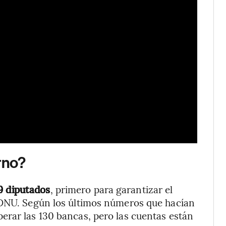
rno?
9 diputados
, primero para garantizar el
 DNU. Según los últimos números que hacían
erar las 130 bancas, pero las cuentas están