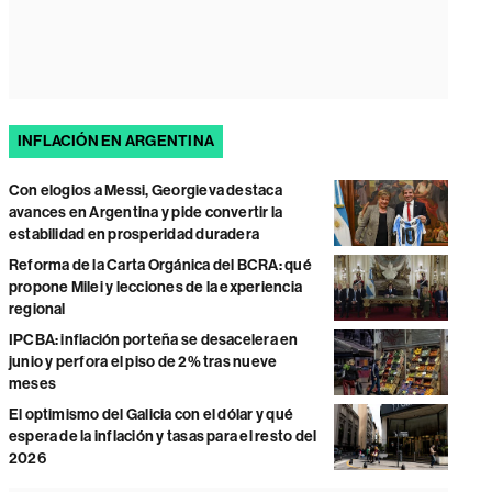
INFLACIÓN EN ARGENTINA
Con elogios a Messi, Georgieva destaca
avances en Argentina y pide convertir la
estabilidad en prosperidad duradera
Reforma de la Carta Orgánica del BCRA: qué
propone Milei y lecciones de la experiencia
regional
IPCBA: inflación porteña se desacelera en
junio y perfora el piso de 2% tras nueve
meses
El optimismo del Galicia con el dólar y qué
espera de la inflación y tasas para el resto del
2026