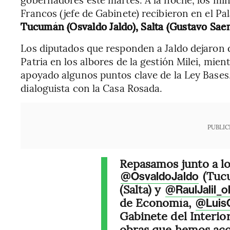
Francos (jefe de Gabinete) recibieron en el P
Tucumán (Osvaldo Jaldo), Salta (Gustavo Saenz
Los diputados que responden a Jaldo dejaron 
Patria en los albores de la gestión Milei, mien
apoyado algunos puntos clave de la Ley Bases
dialoguista con la Casa Rosada.
PUBLIC
Repasamos junto a l
(Tuc
@OsvaldoJaldo
(Salta) y
@RaulJalil_o
de Economía,
@Luis
Gabinete del Interio
obras que hemos acor