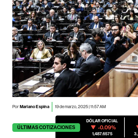
Por
Mariano Espina
19 de marzo, 2025 | 11:57 AM
DÓLAR OFICIAL
-0.09%
ÚLTIMAS
COTIZACIONES
1,487.6575
3