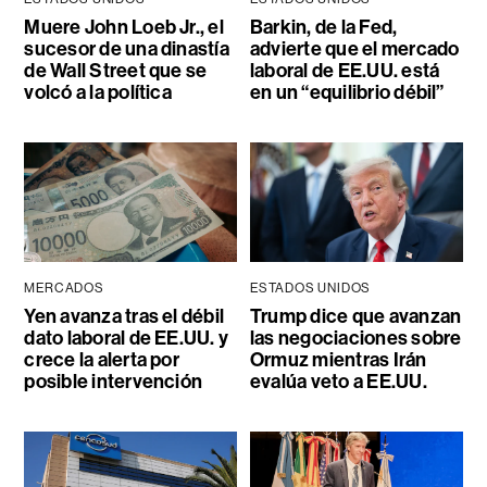
Muere John Loeb Jr., el
Barkin, de la Fed,
sucesor de una dinastía
advierte que el mercado
de Wall Street que se
laboral de EE.UU. está
volcó a la política
en un “equilibrio débil”
MERCADOS
ESTADOS UNIDOS
Yen avanza tras el débil
Trump dice que avanzan
dato laboral de EE.UU. y
las negociaciones sobre
crece la alerta por
Ormuz mientras Irán
posible intervención
evalúa veto a EE.UU.