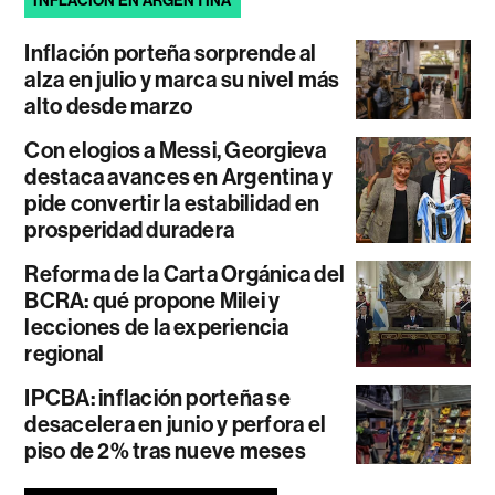
INFLACIÓN EN ARGENTINA
Inflación porteña sorprende al
alza en julio y marca su nivel más
alto desde marzo
Con elogios a Messi, Georgieva
destaca avances en Argentina y
pide convertir la estabilidad en
prosperidad duradera
Reforma de la Carta Orgánica del
BCRA: qué propone Milei y
lecciones de la experiencia
regional
IPCBA: inflación porteña se
desacelera en junio y perfora el
piso de 2% tras nueve meses