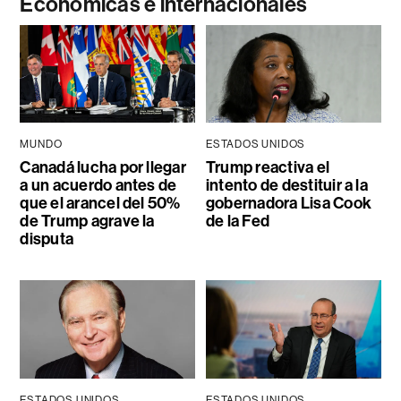
Económicas e internacionales
MUNDO
ESTADOS UNIDOS
Canadá lucha por llegar
Trump reactiva el
a un acuerdo antes de
intento de destituir a la
que el arancel del 50%
gobernadora Lisa Cook
de Trump agrave la
de la Fed
disputa
ESTADOS UNIDOS
ESTADOS UNIDOS