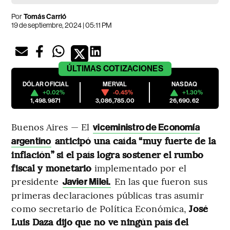
Por
Tomás Carrió
19 de septiembre, 2024 | 05:11 PM
ÚLTIMAS
COTIZACIONES
DÓLAR OFICIAL
MERVAL
NASDAQ
+0.02%
-0.45%
+1.30%
1,498.9871
3,086,785.00
26,690.62
Buenos Aires — El
viceministro de Economía
anticipó una caída “muy fuerte de la
argentino
inflación” si el país logra sostener el rumbo
fiscal y monetario
implementado por el
presidente
En las que fueron sus
Javier Milei.
primeras declaraciones públicas tras asumir
como secretario de Política Económica,
José
Luis Daza dijo que no ve ningún país del