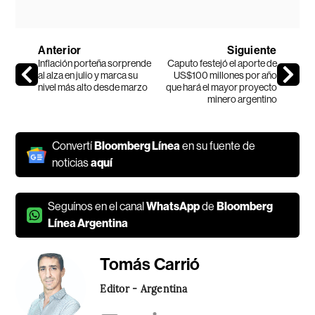
Anterior
Siguiente
Inflación porteña sorprende
Caputo festejó el aporte de
al alza en julio y marca su
US$100 millones por año
nivel más alto desde marzo
que hará el mayor proyecto
minero argentino
Convertí
Bloomberg Línea
en su fuente de
noticias
aquí
Seguínos en el canal
WhatsApp
de
Bloomberg
Línea Argentina
Tomás Carrió
Editor - Argentina