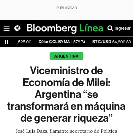
PUBLICIDAD
Ingresar
Dólar CCL BYMA
BTC/USD
-0.35%
25.00
1,578.74
64,809.83
ARGENTINA
Viceministro de
Economía de Milei:
Argentina “se
transformará en máquina
de generar riqueza”
José Luis Daza, flamante secretario de Política