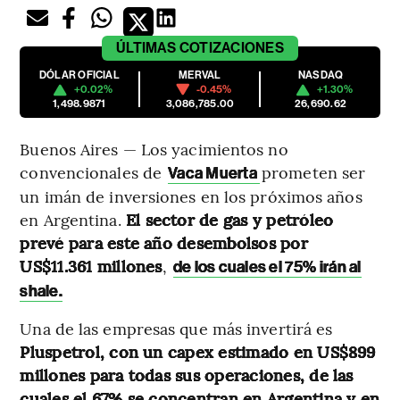
ÚLTIMAS
COTIZACIONES
DÓLAR OFICIAL
MERVAL
NASDAQ
+0.02%
-0.45%
+1.30%
1,498.9871
3,086,785.00
26,690.62
Buenos Aires — Los yacimientos no
convencionales de
prometen ser
Vaca Muerta
un imán de inversiones en los próximos años
en Argentina.
El sector de gas y petróleo
prevé para este año desembolsos por
US$11.361 millones
,
de los cuales el 75% irán al
shale.
Una de las empresas que más invertirá es
Pluspetrol, con un capex estimado en US$899
millones para todas sus operaciones, de las
cuales el 67% se concentran en Argentina y en