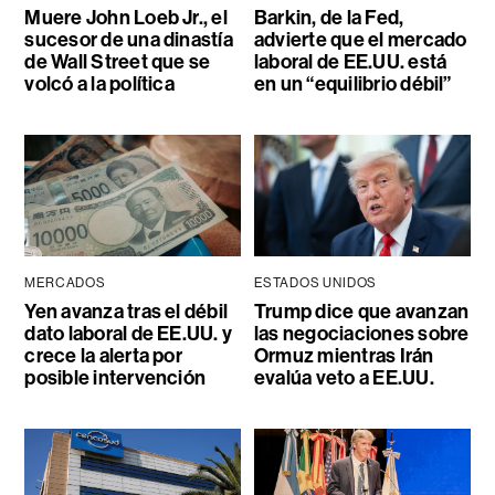
Muere John Loeb Jr., el
Barkin, de la Fed,
sucesor de una dinastía
advierte que el mercado
de Wall Street que se
laboral de EE.UU. está
volcó a la política
en un “equilibrio débil”
MERCADOS
ESTADOS UNIDOS
Yen avanza tras el débil
Trump dice que avanzan
dato laboral de EE.UU. y
las negociaciones sobre
crece la alerta por
Ormuz mientras Irán
posible intervención
evalúa veto a EE.UU.