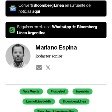
Convertí
Bloomberg Línea
en su fuente de
noticias
aquí
Seguínos en el canal
WhatsApp
de
Bloomberg
Línea Argentina
Mariano Espina
Redactor senior
Temas de este artículo
Vaca Muerta
Pluspetrol
Inversión
Las noticias del día
Bloomberg Línea
Bloomberg Línea Argentina