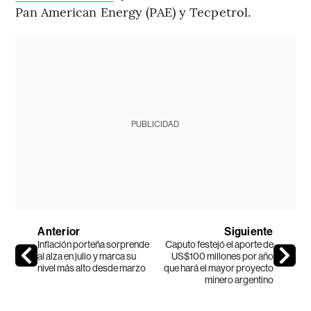
Pan American Energy (PAE) y Tecpetrol.
PUBLICIDAD
Anterior
Siguiente
Inflación porteña sorprende
Caputo festejó el aporte de
al alza en julio y marca su
US$100 millones por año
nivel más alto desde marzo
que hará el mayor proyecto
minero argentino