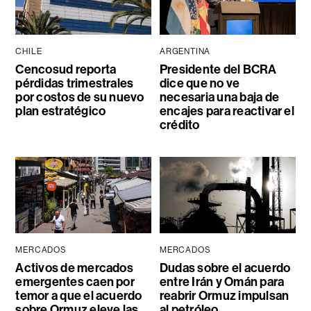
CHILE
ARGENTINA
Cencosud reporta
Presidente del BCRA
pérdidas trimestrales
dice que no ve
por costos de su nuevo
necesaria una baja de
plan estratégico
encajes para reactivar el
crédito
MERCADOS
MERCADOS
Activos de mercados
Dudas sobre el acuerdo
emergentes caen por
entre Irán y Omán para
temor a que el acuerdo
reabrir Ormuz impulsan
sobre Ormuz eleve las
al petróleo