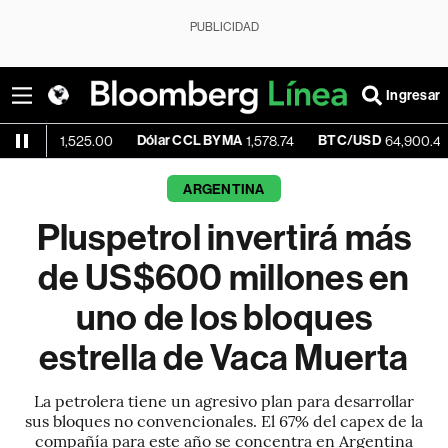
PUBLICIDAD
Ingresar
Dólar CCL BYMA
BTC/USD
-0.05
1,525.00
1,578.74
64,900.43
ARGENTINA
Pluspetrol invertirá más
de US$600 millones en
uno de los bloques
estrella de Vaca Muerta
La petrolera tiene un agresivo plan para desarrollar
sus bloques no convencionales. El 67% del capex de la
compañía para este año se concentra en Argentina