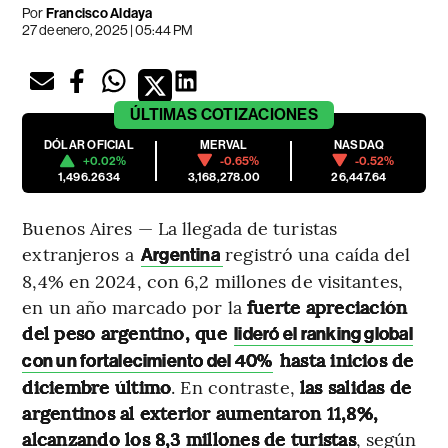
Por
Francisco Aldaya
27 de enero, 2025 | 05:44 PM
ÚLTIMAS
COTIZACIONES
DÓLAR OFICIAL
MERVAL
NASDAQ
+0.02%
-0.65%
-0.52%
1,496.2634
3,168,278.00
26,447.64
Buenos Aires — La llegada de turistas
extranjeros a
registró una caída del
Argentina
8,4% en 2024, con 6,2 millones de visitantes,
en un año marcado por la
fuerte apreciación
del peso argentino, que
lideró el ranking global
hasta inicios de
con un fortalecimiento del 40%
diciembre último
. En contraste,
las salidas de
argentinos al exterior aumentaron 11,8%,
alcanzando los 8,3 millones de turistas
, según