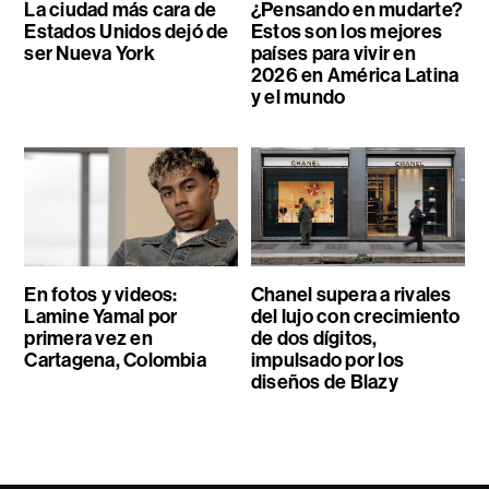
La ciudad más cara de
¿Pensando en mudarte?
Estados Unidos dejó de
Estos son los mejores
ser Nueva York
países para vivir en
2026 en América Latina
y el mundo
En fotos y videos:
Chanel supera a rivales
Lamine Yamal por
del lujo con crecimiento
primera vez en
de dos dígitos,
Cartagena, Colombia
impulsado por los
diseños de Blazy