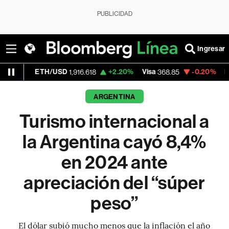
PUBLICIDAD
Ingresar
ETH/USD
+2.20%
Visa
-0.20%
MercadoLib
1,916.618
368.85
ARGENTINA
Turismo internacional a
la Argentina cayó 8,4%
en 2024 ante
apreciación del “súper
peso”
El dólar subió mucho menos que la inflación el año