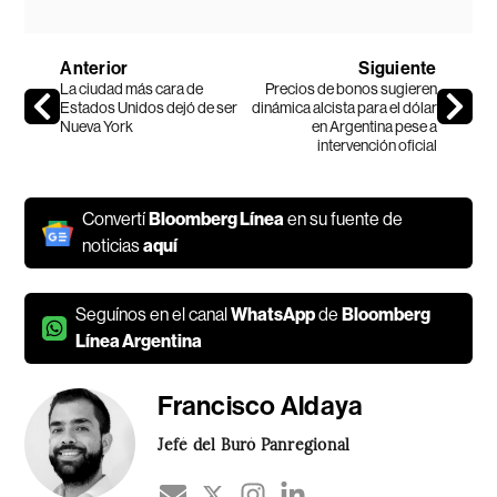
Anterior
Siguiente
La ciudad más cara de
Precios de bonos sugieren
Estados Unidos dejó de ser
dinámica alcista para el dólar
Nueva York
en Argentina pese a
intervención oficial
Convertí
Bloomberg Línea
en su fuente de
noticias
aquí
Seguínos en el canal
WhatsApp
de
Bloomberg
Línea Argentina
Francisco Aldaya
Jefé del Buró Panregional