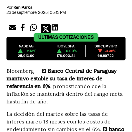
Por
Ken Parks
23 de septiembre, 2025 | 05:13 PM
ÚLTIMAS
COTIZACIONES
NASDAQ
IBOVESPA
S&P/BMV IPC
+2.13%
+0.00%
-0.36%
25,913.90
178,000.24
66,697.22
Bloomberg —
El Banco Central de Paraguay
mantuvo estable su tasa de interés de
referencia en 6%
, pronosticando que la
inflación se mantendrá dentro del rango meta
hasta fin de año.
La decisión del martes sobre las tasas de
interés marcó 18 meses con los costos de
endeudamiento sin cambios en el 6%.
El banco