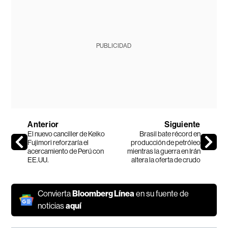
PUBLICIDAD
Anterior
Siguiente
El nuevo canciller de Keiko
Brasil bate récord en
Fujimori reforzaría el
producción de petróleo
acercamiento de Perú con
mientras la guerra en Irán
EE.UU.
altera la oferta de crudo
Convierta
Bloomberg Línea
en su fuente de
noticias
aquí