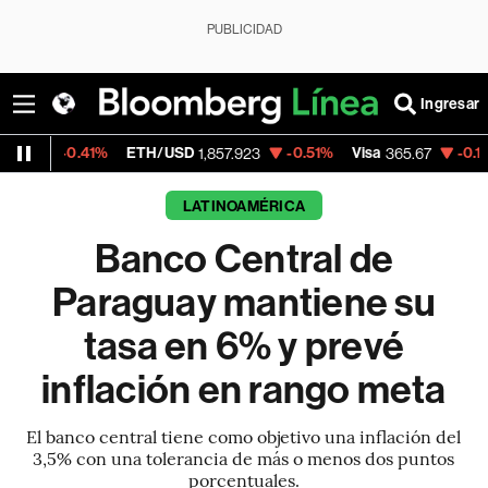
PUBLICIDAD
Ingresar
.41%
ETH/USD
-0.51%
Visa
-0.13%
Merca
1,857.923
365.67
LATINOAMÉRICA
Banco Central de
Paraguay mantiene su
tasa en 6% y prevé
inflación en rango meta
El banco central tiene como objetivo una inflación del
3,5% con una tolerancia de más o menos dos puntos
porcentuales.