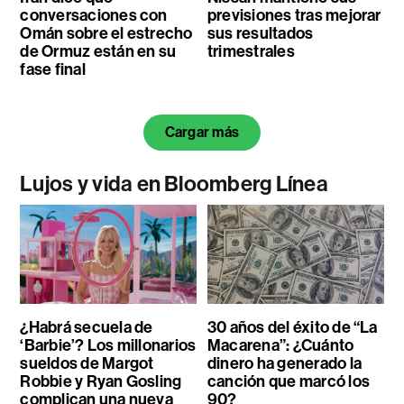
conversaciones con
previsiones tras mejorar
Omán sobre el estrecho
sus resultados
de Ormuz están en su
trimestrales
fase final
Cargar más
Lujos y vida en Bloomberg Línea
¿Habrá secuela de
30 años del éxito de “La
‘Barbie’? Los millonarios
Macarena”: ¿Cuánto
sueldos de Margot
dinero ha generado la
Robbie y Ryan Gosling
canción que marcó los
complican una nueva
90?