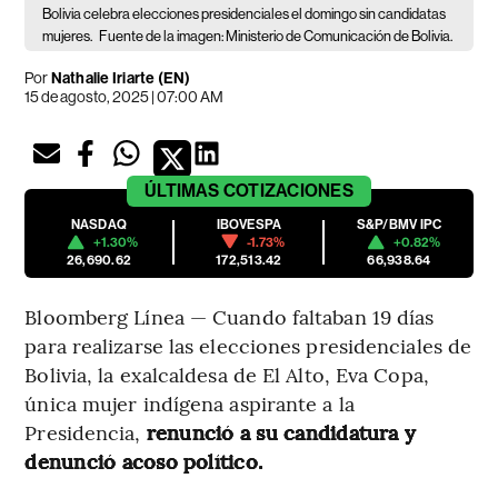
Bolivia celebra elecciones presidenciales el domingo sin candidatas
mujeres.
Fuente de la imagen: Ministerio de Comunicación de Bolivia.
Por
Nathalie Iriarte (EN)
15 de agosto, 2025 | 07:00 AM
ÚLTIMAS
COTIZACIONES
NASDAQ
IBOVESPA
S&P/BMV IPC
+1.30%
-1.73%
+0.82%
26,690.62
172,513.42
66,938.64
Bloomberg Línea — Cuando faltaban 19 días
para realizarse las elecciones presidenciales de
Bolivia, la exalcaldesa de El Alto, Eva Copa,
única mujer indígena aspirante a la
Presidencia,
renunció a su candidatura y
denunció acoso político.