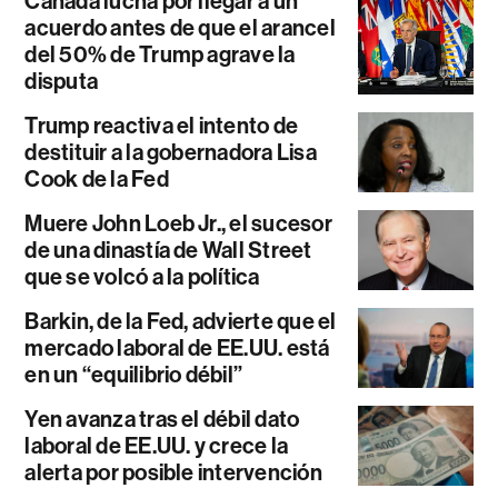
Canadá lucha por llegar a un
acuerdo antes de que el arancel
del 50% de Trump agrave la
disputa
Trump reactiva el intento de
destituir a la gobernadora Lisa
Cook de la Fed
Muere John Loeb Jr., el sucesor
de una dinastía de Wall Street
que se volcó a la política
Barkin, de la Fed, advierte que el
mercado laboral de EE.UU. está
en un “equilibrio débil”
Yen avanza tras el débil dato
laboral de EE.UU. y crece la
alerta por posible intervención