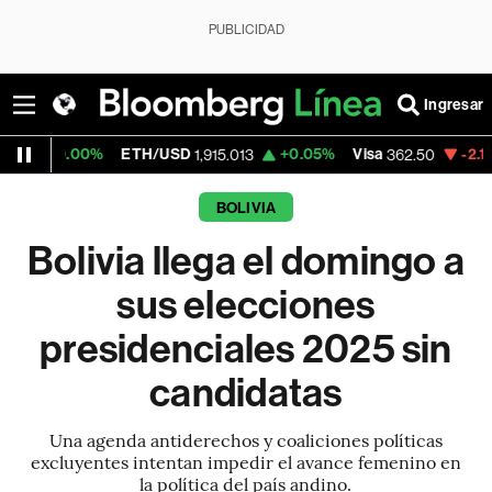
PUBLICIDAD
Ingresar
%
ETH/USD
+0.05%
Visa
-2.15%
MercadoL
1,915.013
362.50
BOLIVIA
Bolivia llega el domingo a
sus elecciones
presidenciales 2025 sin
candidatas
Una agenda antiderechos y coaliciones políticas
excluyentes intentan impedir el avance femenino en
la política del país andino.