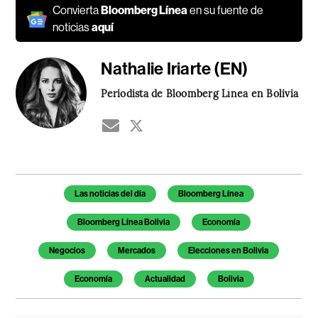
Convierta
Bloomberg Línea
en su fuente de
noticias
aquí
Nathalie Iriarte (EN)
Periodista de Bloomberg Línea en Bolivia
Temas de este artículo
Las noticias del día
Bloomberg Línea
Bloomberg Línea Bolivia
Economía
Negocios
Mercados
Elecciones en Bolivia
Economía
Actualidad
Bolivia