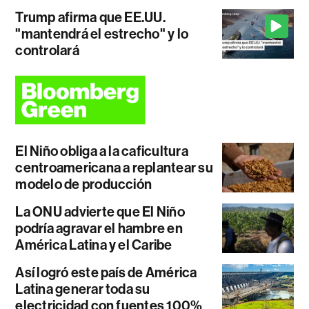
Trump afirma que EE.UU.
"mantendrá el estrecho" y lo
controlará
El Niño obliga a la caficultura
centroamericana a replantear su
modelo de producción
La ONU advierte que El Niño
podría agravar el hambre en
América Latina y el Caribe
Así logró este país de América
Latina generar toda su
electricidad con fuentes 100%