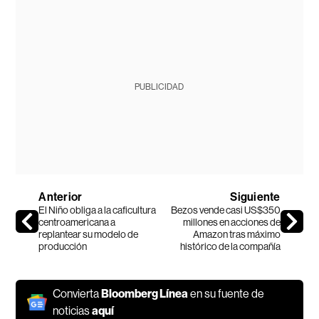
PUBLICIDAD
Anterior
Siguiente
El Niño obliga a la caficultura
Bezos vende casi US$350
centroamericana a
millones en acciones de
replantear su modelo de
Amazon tras máximo
producción
histórico de la compañía
Convierta
Bloomberg Línea
en su fuente de
noticias
aquí