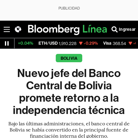
PUBLICIDAD
Ingresar
.04%
ETH/USD
-0.29%
Visa
-0.28%
Merc
1,910.228
368.54
BOLIVIA
Nuevo jefe del Banco
Central de Bolivia
promete retorno a la
independencia técnica
Bajo las últimas administraciones, el banco central de
Bolivia se había convertido en la principal fuente de
financiación interna del gobierno.