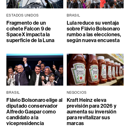
ESTADOS UNIDOS
BRASIL
Fragmento de un
Lula reduce su ventaja
cohete Falcon 9 de
sobre Flávio Bolsonaro
SpaceX impacta la
rumbo a las elecciones,
superficie de la Luna
según nueva encuesta
BRASIL
NEGOCIOS
Flávio Bolsonaro elige al
Kraft Heinz eleva
diputado conservador
previsión para 2026 y
Alfredo Gaspar como
aumenta su inversión
candidato a la
para revitalizar sus
vicepresidencia
marcas