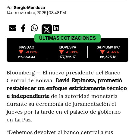
Por
Sergio Mendoza
14 de noviembre, 2025 | 03:48 PM
ÚLTIMAS
COTIZACIONES
NASDAQ
IBOVESPA
S&P/BMV IPC
-0.83%
-0.09%
-0.46%
26,363.44
177,726.17
66,525.18
Bloomberg — El nuevo presidente del Banco
Central de Bolivia,
David Espinoza, prometió
restablecer un enfoque estrictamente técnico
e independiente
de la autoridad monetaria
durante su ceremonia de juramentación el
jueves por la tarde en el palacio de gobierno
en La Paz.
“Debemos devolver al banco central a sus