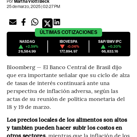
Por
Martha Viotti Beck
25 de marzo, 2025 | 02:27 PM
ÚLTIMAS
COTIZACIONES
NASDAQ
IBOVESPA
S&P/BMV IPC
+2.59%
-0.06%
+0.20%
26,584.99
177,894.97
66,833.16
Bloomberg — El Banco Central de Brasil dijo
que era importante señalar que su ciclo de alza
de tasas de interés continuará ante una
perspectiva de inflación adversa, según las
actas de su reunión de política monetaria del
18 y 19 de marzo.
Los precios locales de los alimentos son altos
y también pueden hacer subir los costos en
otros sectores,
mientras que la inflación de los