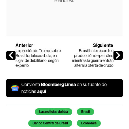
PUBLICIDAD
Anterior
Siguiente
La presión de Trump sobre
Brasil bate récord en
Brasil fortalece a Lula, en
producción de petróleo
lugar de debilitarlo, según
mientras la guerra en Irán
experto
altera la oferta de crudo
Convierta
Bloomberg Línea
en su fuente de
noticias
aquí
Temas de este artículo
Las noticias del día
Brasil
Banco Central de Brasil
Economía