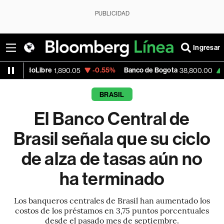
PUBLICIDAD
Ingresar
bre
-0.55%
Banco de Bogota
0.00%
Ap
1,890.05
38,800.00
BRASIL
El Banco Central de
Brasil señala que su ciclo
de alza de tasas aún no
ha terminado
Los banqueros centrales de Brasil han aumentado los
costos de los préstamos en 3,75 puntos porcentuales
desde el pasado mes de septiembre.