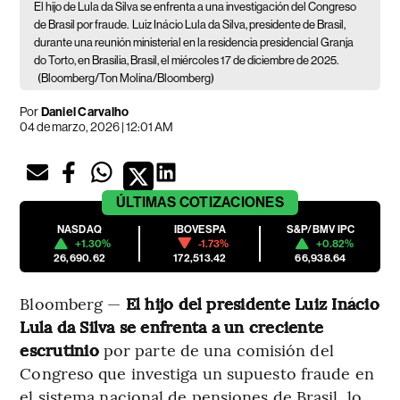
El hijo de Lula da Silva se enfrenta a una investigación del Congreso
de Brasil por fraude.
Luiz Inácio Lula da Silva, presidente de Brasil,
durante una reunión ministerial en la residencia presidencial Granja
do Torto, en Brasilia, Brasil, el miércoles 17 de diciembre de 2025.
(Bloomberg/Ton Molina/Bloomberg)
Por
Daniel Carvalho
04 de marzo, 2026 | 12:01 AM
ÚLTIMAS
COTIZACIONES
NASDAQ
IBOVESPA
S&P/BMV IPC
+1.30%
-1.73%
+0.82%
26,690.62
172,513.42
66,938.64
Bloomberg —
El hijo del presidente Luiz Inácio
Lula da Silva se enfrenta a un creciente
escrutinio
por parte de una comisión del
Congreso que investiga un supuesto fraude en
el sistema nacional de pensiones de Brasil, lo