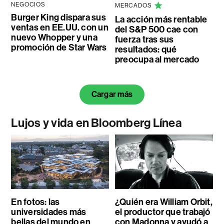
NEGOCIOS
MERCADOS
Burger King dispara sus
La acción más rentable
ventas en EE.UU. con un
del S&P 500 cae con
nuevo Whopper y una
fuerza tras sus
promoción de Star Wars
resultados: qué
preocupa al mercado
Cargar más
Lujos y vida en Bloomberg Línea
En fotos: las
¿Quién era William Orbit,
universidades más
el productor que trabajó
bellas del mundo en
con Madonna y ayudó a