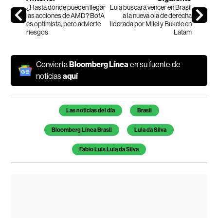
¿Hasta dónde pueden llegar
Lula buscará vencer en Brasil
las acciones de AMD? BofA
a la nueva ola de derecha
es optimista, pero advierte
liderada por Milei y Bukele en
riesgos
Latam
Convierta
Bloomberg Línea
en su fuente de
noticias
aquí
Temas de este artículo
Las noticias del día
Brasil
Bloomberg Línea Brasil
Lula da Silva
Fabio Luis Lula da Silva