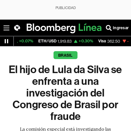
PUBLICIDAD
Ingresar
0.07%
ETH/USD
+0.30%
Visa
-2.15%
Merc
1,919.83
362.50
BRASIL
El hijo de Lula da Silva se
enfrenta a una
investigación del
Congreso de Brasil por
fraude
La comisión especial está investigando las