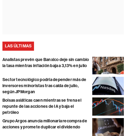
LAS ÚLTIMAS
Analistas prevén que Banxico deje sin cambio
la tasa mientras inflación baja a 3,13% en julio
Sector tecnológico podría depender más de
inversores minoristas tras caída de julio,
según JPMorgan
Bolsas asiáticas caen mientras se frena el
repunte de las acciones de IA y baja el
petróleo
Grupo Argos anuncia millonaria recompra de
acciones y promete duplicar el dividendo