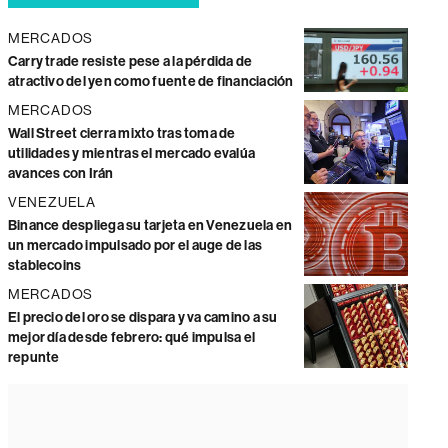
MERCADOS
Carry trade resiste pese a la pérdida de
atractivo del yen como fuente de financiación
MERCADOS
Wall Street cierra mixto tras toma de
utilidades y mientras el mercado evalúa
avances con Irán
VENEZUELA
Binance despliega su tarjeta en Venezuela en
un mercado impulsado por el auge de las
stablecoins
MERCADOS
El precio del oro se dispara y va camino a su
mejor día desde febrero: qué impulsa el
repunte