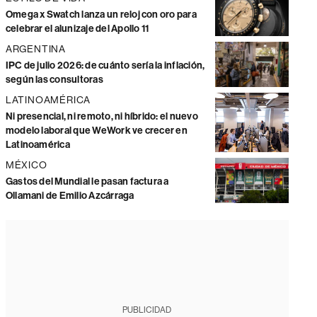
Omega x Swatch lanza un reloj con oro para
celebrar el alunizaje del Apollo 11
ARGENTINA
IPC de julio 2026: de cuánto sería la inflación,
según las consultoras
LATINOAMÉRICA
Ni presencial, ni remoto, ni híbrido: el nuevo
modelo laboral que WeWork ve crecer en
Latinoamérica
MÉXICO
Gastos del Mundial le pasan factura a
Ollamani de Emilio Azcárraga
PUBLICIDAD