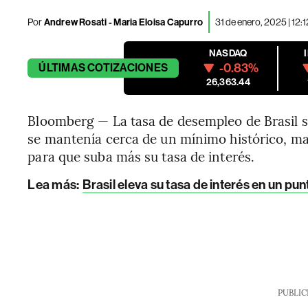
Por
Andrew Rosati - Maria Eloisa Capurro
31 de enero, 2025 | 12:
NASDAQ
-0.83%
ÚLTIMAS
COTIZACIONES
26,363.44
Bloomberg — La tasa de desempleo de Brasil s
se mantenía cerca de un mínimo histórico, ma
para que suba más su tasa de interés.
Lea más:
Brasil eleva su tasa de interés en un p
PUBLIC