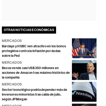
OTRAS NOTICIAS ECONÓMICAS
MERCADOS
Barclays y HSBC ven atractivo en los bonos
protegidos contra la inflación por dudas
sobre la Fed
MERCADOS
Bezos vende casi US$350 millones en
acciones de Amazon tras máximo histórico de
la compañía
MERCADOS
Sector tecnológico podría depender más de
inversores minoristas tras caída de julio,
según JPMorgan
MERCADOS