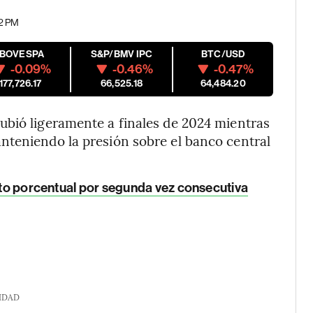
12 PM
IBOVESPA
S&P/BMV IPC
BTC/USD
-0.09%
-0.46%
-0.47%
177,726.17
66,525.18
64,484.20
ubió ligeramente a finales de 2024 mientras
nteniendo la presión sobre el banco central
unto porcentual por segunda vez consecutiva
IDAD