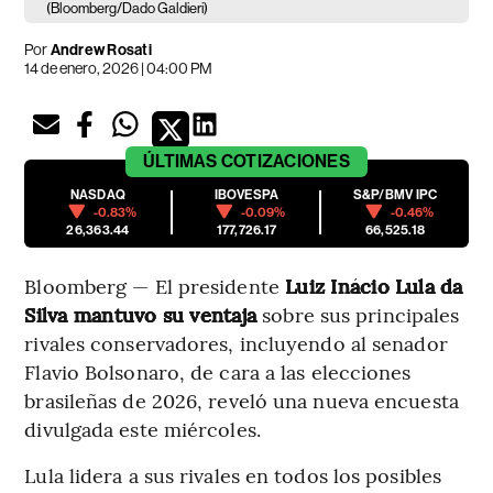
(Bloomberg/Dado Galdieri)
Por
Andrew Rosati
14 de enero, 2026 | 04:00 PM
ÚLTIMAS
COTIZACIONES
NASDAQ
IBOVESPA
S&P/BMV IPC
-0.83%
-0.09%
-0.46%
26,363.44
177,726.17
66,525.18
Bloomberg — El presidente
Luiz Inácio Lula da
Silva mantuvo su ventaja
sobre sus principales
rivales conservadores, incluyendo al senador
Flavio Bolsonaro, de cara a las elecciones
brasileñas de 2026, reveló una nueva encuesta
divulgada este miércoles.
Lula lidera a sus rivales en todos los posibles