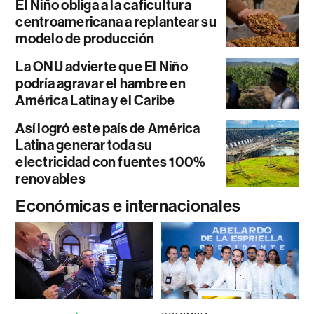
El Niño obliga a la caficultura
centroamericana a replantear su
modelo de producción
La ONU advierte que El Niño
podría agravar el hambre en
América Latina y el Caribe
Así logró este país de América
Latina generar toda su
electricidad con fuentes 100%
renovables
Económicas e internacionales