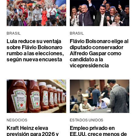
BRASIL
BRASIL
Lula reduce su ventaja
Flávio Bolsonaro elige al
sobre Flávio Bolsonaro
diputado conservador
rumbo a las elecciones,
Alfredo Gaspar como
según nueva encuesta
candidato a la
vicepresidencia
NEGOCIOS
ESTADOS UNIDOS
Kraft Heinz eleva
Empleo privado en
previsión para 2026 y
EE.UU. crece menos de