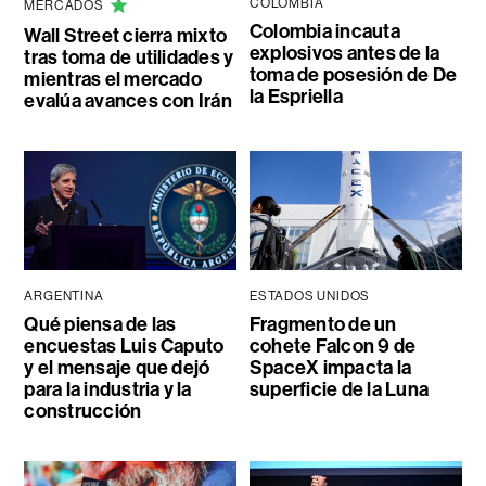
COLOMBIA
MERCADOS
Colombia incauta
Wall Street cierra mixto
explosivos antes de la
tras toma de utilidades y
toma de posesión de De
mientras el mercado
la Espriella
evalúa avances con Irán
ARGENTINA
ESTADOS UNIDOS
Qué piensa de las
Fragmento de un
encuestas Luis Caputo
cohete Falcon 9 de
y el mensaje que dejó
SpaceX impacta la
para la industria y la
superficie de la Luna
construcción