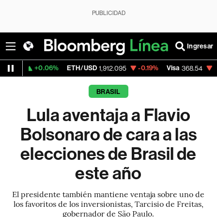
PUBLICIDAD
Ingresar
+0.06%
ETH/USD
-0.19%
Visa
-0.28%
Me
1,912.095
368.54
BRASIL
Lula aventaja a Flavio
Bolsonaro de cara a las
elecciones de Brasil de
este año
El presidente también mantiene ventaja sobre uno de
los favoritos de los inversionistas, Tarcisio de Freitas,
gobernador de São Paulo.