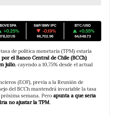
IBOVESPA
S&P/BMV IPC
BTC/USD
+0.25%
-0.19%
+0.55%
178,331.15
66,702.96
64,648.73
a tasa de política monetaria (TPM) estaría
 por el Banco Central de Chile (BCCh)
n julio
, cayendo a 10,75% desde el actual
cieros (EOF), previa a la Reunión de
sejo del BCCh mantendrá invariable la tasa
la próxima semana. Pero
apunta a que sería
iría no ajustar la TPM
.