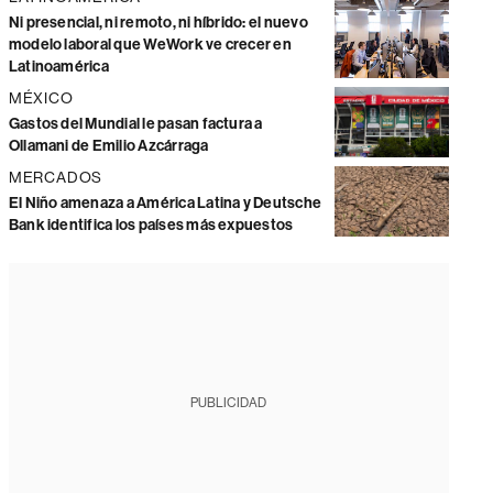
Ni presencial, ni remoto, ni híbrido: el nuevo
modelo laboral que WeWork ve crecer en
Latinoamérica
MÉXICO
Gastos del Mundial le pasan factura a
Ollamani de Emilio Azcárraga
MERCADOS
El Niño amenaza a América Latina y Deutsche
Bank identifica los países más expuestos
PUBLICIDAD