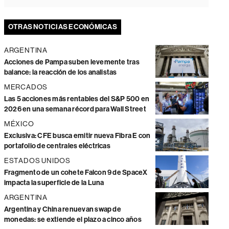
OTRAS NOTICIAS ECONÓMICAS
ARGENTINA
Acciones de Pampa suben levemente tras
balance: la reacción de los analistas
MERCADOS
Las 5 acciones más rentables del S&P 500 en
2026 en una semana récord para Wall Street
MÉXICO
Exclusiva: CFE busca emitir nueva Fibra E con
portafolio de centrales eléctricas
ESTADOS UNIDOS
Fragmento de un cohete Falcon 9 de SpaceX
impacta la superficie de la Luna
ARGENTINA
Argentina y China renuevan swap de
monedas: se extiende el plazo a cinco años