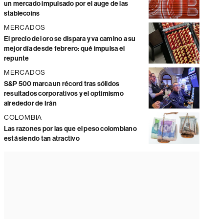
un mercado impulsado por el auge de las
stablecoins
MERCADOS
El precio del oro se dispara y va camino a su
mejor día desde febrero: qué impulsa el
repunte
MERCADOS
S&P 500 marca un récord tras sólidos
resultados corporativos y el optimismo
alrededor de Irán
COLOMBIA
Las razones por las que el peso colombiano
está siendo tan atractivo