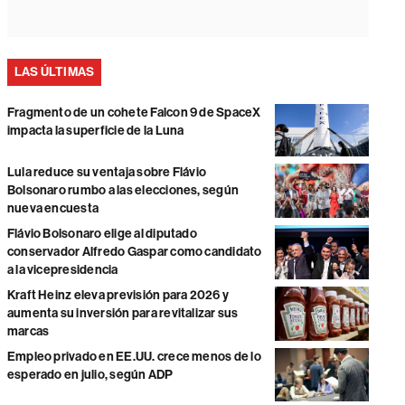
LAS ÚLTIMAS
Fragmento de un cohete Falcon 9 de SpaceX
impacta la superficie de la Luna
Lula reduce su ventaja sobre Flávio
Bolsonaro rumbo a las elecciones, según
nueva encuesta
Flávio Bolsonaro elige al diputado
conservador Alfredo Gaspar como candidato
a la vicepresidencia
Kraft Heinz eleva previsión para 2026 y
aumenta su inversión para revitalizar sus
marcas
Empleo privado en EE.UU. crece menos de lo
esperado en julio, según ADP