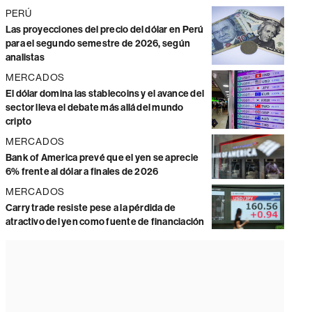
PERÚ
Las proyecciones del precio del dólar en Perú
para el segundo semestre de 2026, según
analistas
MERCADOS
El dólar domina las stablecoins y el avance del
sector lleva el debate más allá del mundo
cripto
MERCADOS
Bank of America prevé que el yen se aprecie
6% frente al dólar a finales de 2026
MERCADOS
Carry trade resiste pese a la pérdida de
atractivo del yen como fuente de financiación