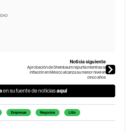
IDAD
Noticia siguiente
Aprobación de Sheinbaum repunta mientras la
inflación en México alcanza su menor nivel en
cinco años
a
aquí
en su fuente de noticias
Empresas
Negocios
Litio