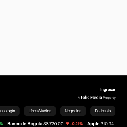
Ingresar
ecnología
Línea Studios
Negocios
Podcasts
de Bogota
38,720.00
Apple
310.94
USD
-0.21%
+0.55%
English