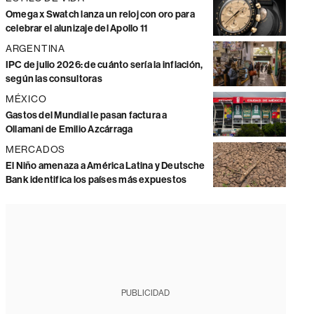
Omega x Swatch lanza un reloj con oro para
celebrar el alunizaje del Apollo 11
ARGENTINA
IPC de julio 2026: de cuánto sería la inflación,
según las consultoras
MÉXICO
Gastos del Mundial le pasan factura a
Ollamani de Emilio Azcárraga
MERCADOS
El Niño amenaza a América Latina y Deutsche
Bank identifica los países más expuestos
PUBLICIDAD