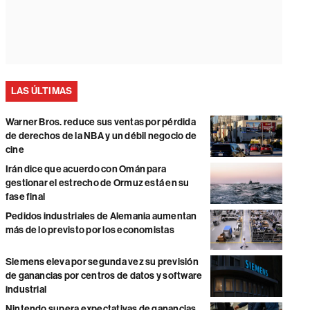
LAS ÚLTIMAS
Warner Bros. reduce sus ventas por pérdida
de derechos de la NBA y un débil negocio de
cine
Irán dice que acuerdo con Omán para
gestionar el estrecho de Ormuz está en su
fase final
Pedidos industriales de Alemania aumentan
más de lo previsto por los economistas
Siemens eleva por segunda vez su previsión
de ganancias por centros de datos y software
industrial
Nintendo supera expectativas de ganancias