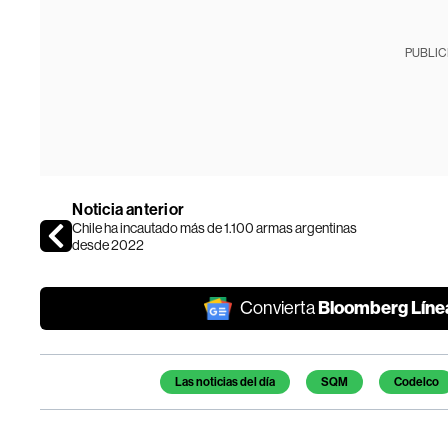
PUBLIC
Noticia anterior
Chile ha incautado más de 1.100 armas argentinas
desde 2022
Bloomberg Líne
Convierta
Temas de este artículo
Las noticias del día
SQM
Codelco