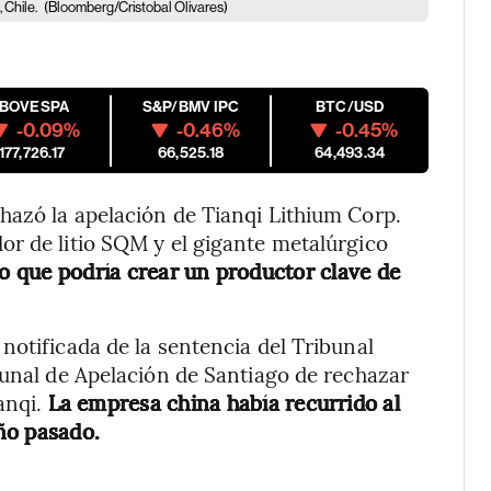
 Chile.
(Bloomberg/Cristobal Olivares)
IBOVESPA
S&P/BMV IPC
BTC/USD
-0.09%
-0.46%
-0.45%
177,726.17
66,525.18
64,493.34
hazó la apelación de Tianqi Lithium Corp.
or de litio SQM y el gigante metalúrgico
o que podría crear un productor clave de
notificada de la sentencia del Tribunal
bunal de Apelación de Santiago de rechazar
anqi.
La empresa china había recurrido al
ño pasado.