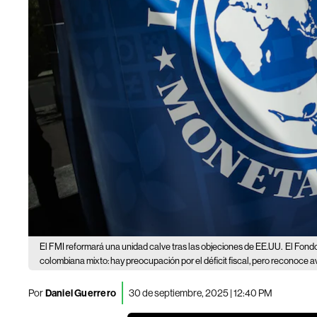
El FMI reformará una unidad calve tras las objeciones de EE.UU.
El Fondo
colombiana mixto: hay preocupación por el déficit fiscal, pero reconoce a
Por
Daniel Guerrero
30 de septiembre, 2025 | 12:40 PM