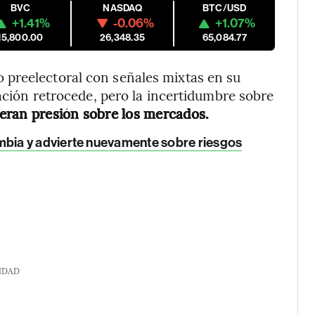
BVC
NASDAQ
BTC/USD
+1.41%
-0.06%
+1.07%
15,800.00
26,348.35
65,084.77
preelectoral con señales mixtas en su
lación retrocede, pero la incertidumbre sobre
eneran presión sobre los mercados.
bia y advierte nuevamente sobre riesgos
IDAD