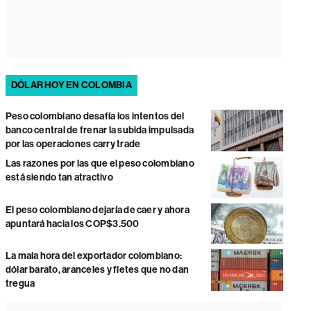
DÓLAR HOY EN COLOMBIA
Peso colombiano desafía los intentos del
banco central de frenar la subida impulsada
por las operaciones carry trade
Las razones por las que el peso colombiano
está siendo tan atractivo
El peso colombiano dejaría de caer y ahora
apuntará hacia los COP$3.500
La mala hora del exportador colombiano:
dólar barato, aranceles y fletes que no dan
tregua