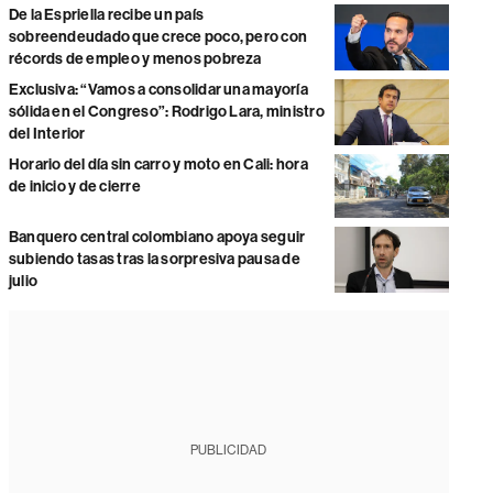
De la Espriella recibe un país
sobreendeudado que crece poco, pero con
récords de empleo y menos pobreza
Exclusiva: “Vamos a consolidar una mayoría
sólida en el Congreso”: Rodrigo Lara, ministro
del Interior
Horario del día sin carro y moto en Cali: hora
de inicio y de cierre
Banquero central colombiano apoya seguir
subiendo tasas tras la sorpresiva pausa de
julio
PUBLICIDAD