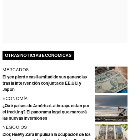
OTRAS NOTICIAS ECONÓMICAS
MERCADOS
El yen pierde casi la mitad de sus ganancias
tras la intervención conjunta de EE.UU. y
Japón
ECONOMÍA
¿Qué países de América Latina apuestan por
el fracking? El panorama legal que marcará
las nuevas inversiones
NEGOCIOS
Dior, H&M y Zara impulsan la ocupación de los