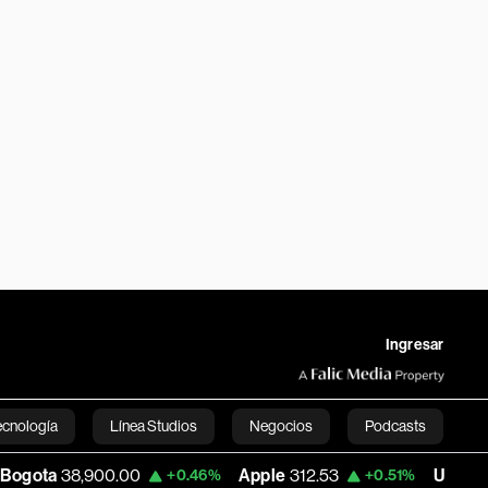
Ingresar
ecnología
Línea Studios
Negocios
Podcasts
.00
Apple
312.53
USD COP
3,159.39
+0.46%
+0.51%
English