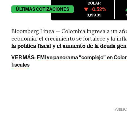
DÓLAR
-0.52%
ÚLTIMAS
COTIZACIONES
3,159.39
Bloomberg Línea — Colombia ingresa a un año 
economía: el crecimiento se fortalece y la inf
la política fiscal y el aumento de la deuda g
VER MÁS:
FMI ve panorama “complejo” en Colom
fiscales
PUBLIC