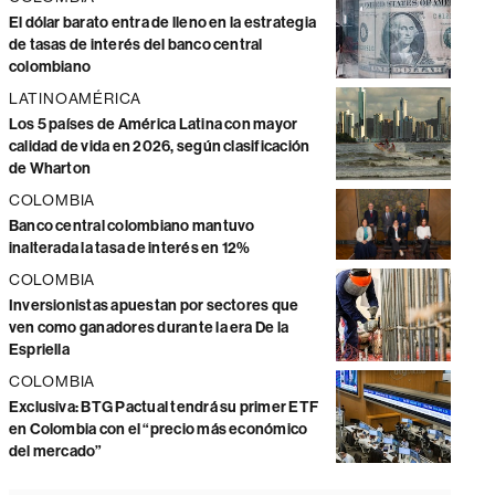
El dólar barato entra de lleno en la estrategia
de tasas de interés del banco central
colombiano
LATINOAMÉRICA
Los 5 países de América Latina con mayor
calidad de vida en 2026, según clasificación
de Wharton
COLOMBIA
Banco central colombiano mantuvo
inalterada la tasa de interés en 12%
COLOMBIA
Inversionistas apuestan por sectores que
ven como ganadores durante la era De la
Espriella
COLOMBIA
Exclusiva: BTG Pactual tendrá su primer ETF
en Colombia con el “precio más económico
del mercado”