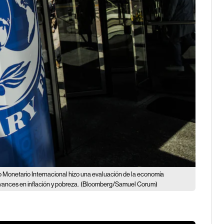
 Monetario Internacional hizo una evaluación de la economía
vances en inflación y pobreza.
(Bloomberg/Samuel Corum)