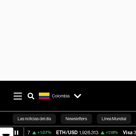
Colombia
Las noticias del día
Newsletters
Línea Mundial
ETH/USD
1,928.313
Visa
370.47
+1.07%
+1.18%
+0.52
Bloomberg 