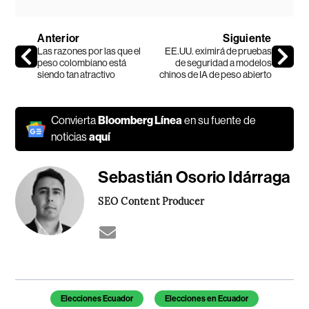
Anterior
Siguiente
Las razones por las que el
EE.UU. eximirá de pruebas
peso colombiano está
de seguridad a modelos
siendo tan atractivo
chinos de IA de peso abierto
Convierta
Bloomberg Línea
en su fuente de
noticias
aquí
Sebastián Osorio Idárraga
SEO Content Producer
Temas de este artículo
Elecciones Ecuador
Elecciones en Ecuador