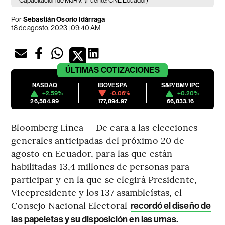
Capacitación de MJRV.
(Fuente: CNE Ecuador)
Por
Sebastián Osorio Idárraga
18 de agosto, 2023 | 09:40 AM
ÚLTIMAS
COTIZACIONES
NASDAQ
IBOVESPA
S&P/BMV IPC
+2.59%
-0.06%
+0.20%
26,584.99
177,894.97
66,833.16
Bloomberg Línea — De cara a las elecciones
generales anticipadas del próximo 20 de
agosto en Ecuador, para las que están
habilitadas 13,4 millones de personas para
participar y en la que se elegirá Presidente,
Vicepresidente y los 137 asambleístas, el
Consejo Nacional Electoral
recordó el diseño de
las papeletas y su disposición en las urnas.