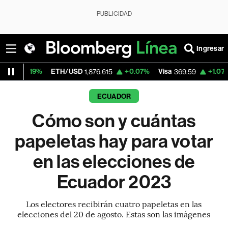
PUBLICIDAD
Ingresar
H/USD
+0.07%
Visa
+1.07%
MercadoLibre
1,876.615
369.59
ECUADOR
Cómo son y cuántas
papeletas hay para votar
en las elecciones de
Ecuador 2023
Los electores recibirán cuatro papeletas en las
elecciones del 20 de agosto. Estas son las imágenes