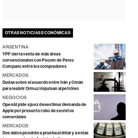
OTRAS NOTICIAS ECONÓMICAS
ARGENTINA
YPF cierra venta de más áreas
convencionales con Pecom de Perez
Companc entre los compradores
MERCADOS
Dudas sobre el acuerdo entre Irán y Omán
para reabrir Ormuz impulsan al petróleo
NEGOCIOS
OpenAI pide a juez desestimar demanda de
Apple por presunto robo de secretos
comerciales
MERCADOS
Dos datos pondrán a prueba al dólar y a estas