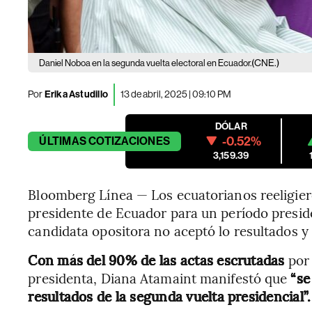
(CNE.)
Daniel Noboa en la segunda vuelta electoral en Ecuador.
Por
Erika Astudillo
13 de abril, 2025 | 09:10 PM
DÓLAR
-0.52%
ÚLTIMAS
COTIZACIONES
3,159.39
Bloomberg Línea — Los ecuatorianos reeligie
presidente de Ecuador para un período preside
candidata opositora no aceptó lo resultados y 
Con más del 90% de las actas escrutadas
por 
presidenta, Diana Atamaint manifestó que
“se
resultados de la segunda vuelta presidencial”.