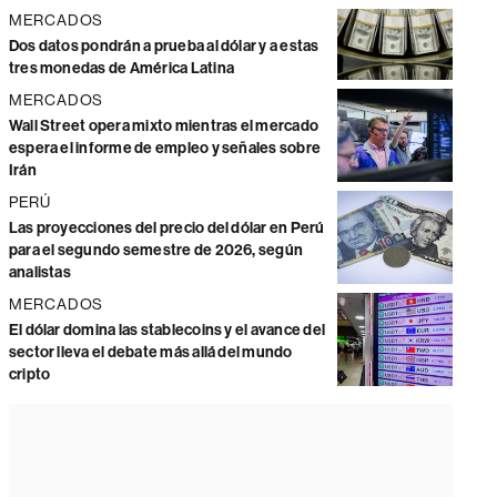
MERCADOS
Dos datos pondrán a prueba al dólar y a estas
tres monedas de América Latina
MERCADOS
Wall Street opera mixto mientras el mercado
espera el informe de empleo y señales sobre
Irán
PERÚ
Las proyecciones del precio del dólar en Perú
para el segundo semestre de 2026, según
analistas
MERCADOS
El dólar domina las stablecoins y el avance del
sector lleva el debate más allá del mundo
cripto