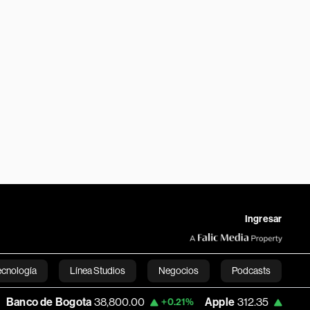
Ingresar
ecnología
Línea Studios
Negocios
Podcasts
 de Bogota
38,800.00
Apple
312.35
US
+0.21%
+0.45%
English