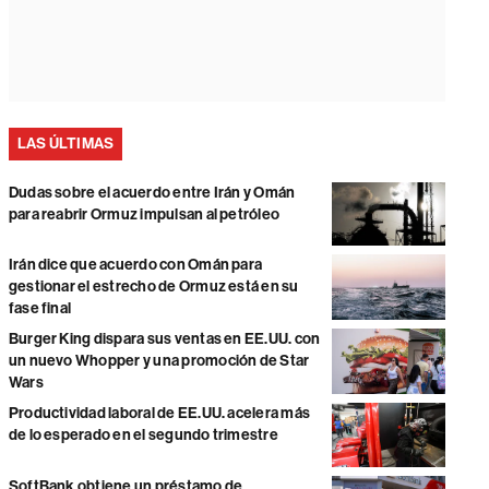
LAS ÚLTIMAS
Dudas sobre el acuerdo entre Irán y Omán
para reabrir Ormuz impulsan al petróleo
Irán dice que acuerdo con Omán para
gestionar el estrecho de Ormuz está en su
fase final
Burger King dispara sus ventas en EE.UU. con
un nuevo Whopper y una promoción de Star
Wars
Productividad laboral de EE.UU. acelera más
de lo esperado en el segundo trimestre
SoftBank obtiene un préstamo de