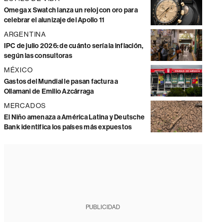
Omega x Swatch lanza un reloj con oro para
celebrar el alunizaje del Apollo 11
ARGENTINA
IPC de julio 2026: de cuánto sería la inflación,
según las consultoras
MÉXICO
Gastos del Mundial le pasan factura a
Ollamani de Emilio Azcárraga
MERCADOS
El Niño amenaza a América Latina y Deutsche
Bank identifica los países más expuestos
PUBLICIDAD