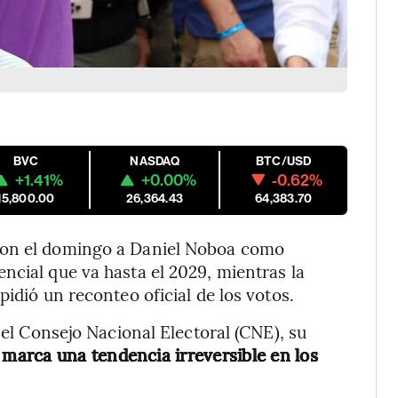
BVC
NASDAQ
BTC/USD
+1.41%
+0.00%
-0.62%
15,800.00
26,364.43
64,383.70
ron el domingo a Daniel Noboa como
ncial que va hasta el 2029, mientras la
pidió un reconteo oficial de los votos.
el Consejo Nacional Electoral (CNE), su
 marca una tendencia irreversible en los