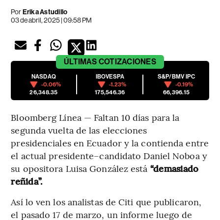
Por
Erika Astudillo
03 de abril, 2025 | 09:58 PM
ÚLTIMAS
COTIZACIONES
NASDAQ
IBOVESPA
S&P/BMV IPC
-0.06%
-1.23%
-0.19%
26,348.35
175,546.36
66,396.15
Bloomberg Línea — Faltan 10 días para la
segunda vuelta de las elecciones
presidenciales en Ecuador y la contienda entre
el actual presidente–candidato Daniel Noboa y
su opositora Luisa González está
“demasiado
reñida”.
Así lo ven los analistas de Citi que publicaron,
el pasado 17 de marzo, un informe luego de