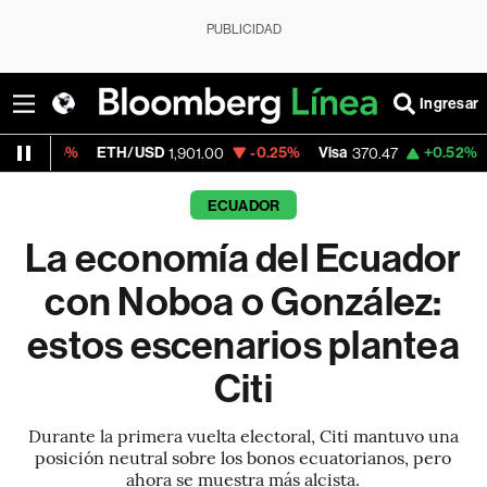
PUBLICIDAD
Ingresar
ETH/USD
-0.25%
Visa
+0.52%
MercadoLib
1,901.00
370.47
ECUADOR
La economía del Ecuador
con Noboa o González:
estos escenarios plantea
Citi
Durante la primera vuelta electoral, Citi mantuvo una
posición neutral sobre los bonos ecuatorianos, pero
ahora se muestra más alcista.