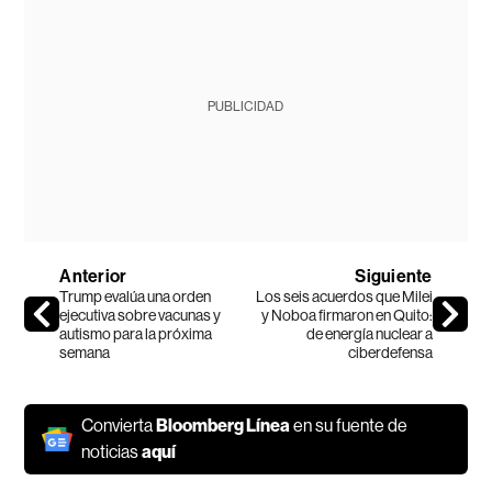
PUBLICIDAD
Anterior
Siguiente
Trump evalúa una orden
Los seis acuerdos que Milei
ejecutiva sobre vacunas y
y Noboa firmaron en Quito:
autismo para la próxima
de energía nuclear a
semana
ciberdefensa
Convierta
Bloomberg Línea
en su fuente de
noticias
aquí