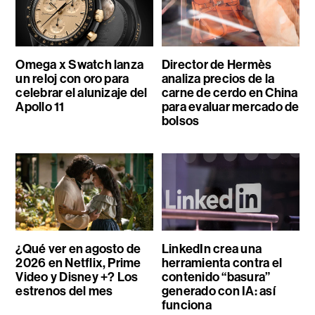
Omega x Swatch lanza
Director de Hermès
un reloj con oro para
analiza precios de la
celebrar el alunizaje del
carne de cerdo en China
Apollo 11
para evaluar mercado de
bolsos
¿Qué ver en agosto de
LinkedIn crea una
2026 en Netflix, Prime
herramienta contra el
Video y Disney +? Los
contenido “basura”
estrenos del mes
generado con IA: así
funciona