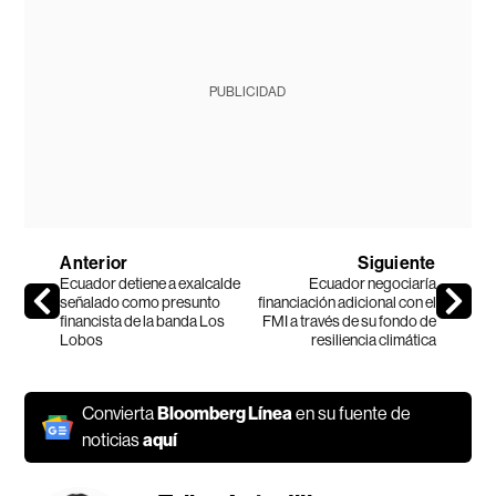
PUBLICIDAD
Anterior
Siguiente
Ecuador detiene a exalcalde
Ecuador negociaría
señalado como presunto
financiación adicional con el
financista de la banda Los
FMI a través de su fondo de
Lobos
resiliencia climática
Convierta
Bloomberg Línea
en su fuente de
noticias
aquí