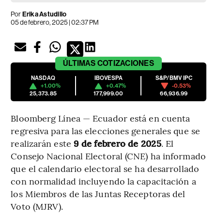
Por
Erika Astudillo
05 de febrero, 2025 | 02:37 PM
ÚLTIMAS
COTIZACIONES
NASDAQ
IBOVESPA
S&P/BMV IPC
+1.00%
+0.47%
-0.53%
25,373.85
177,999.00
66,936.99
Bloomberg Línea — Ecuador está en cuenta
regresiva para las elecciones generales que se
realizarán este
9 de febrero de 2025
. El
Consejo Nacional Electoral (CNE) ha informado
que el calendario electoral se ha desarrollado
con normalidad incluyendo la capacitación a
los Miembros de las Juntas Receptoras del
Voto (MJRV).