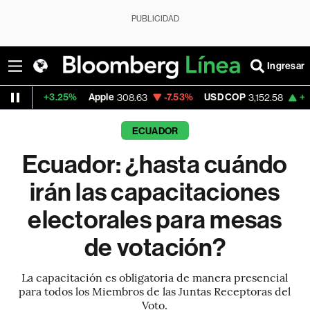
PUBLICIDAD
Ingresar
.25%
Apple
-7.53%
USD COP
+1.15%
Tesla
308.63
3,152.58
ECUADOR
Ecuador: ¿hasta cuándo
irán las capacitaciones
electorales para mesas
de votación?
La capacitación es obligatoria de manera presencial
para todos los Miembros de las Juntas Receptoras del
Voto.