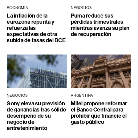
ECONOMÍA
NEGOCIOS
La inflación de la
Puma reduce sus
eurozona repunta y
pérdidas trimestrales
refuerza las
mientras avanza su plan
expectativas de otra
de recuperación
subida de tasas del BCE
NEGOCIOS
ARGENTINA
Sony eleva su previsión
Milei propone reformar
de ganancias tras sólido
el Banco Central para
desempeño de su
prohibir que financie el
negocio de
gasto público
entretenimiento