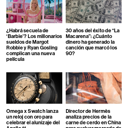
¿Habrá secuela de
30 años del éxito de “La
‘Barbie’? Los millonarios
Macarena”: ¿Cuánto
sueldos de Margot
dinero ha generado la
Robbie y Ryan Gosling
canción que marcó los
complican una nueva
90?
película
Omega x Swatch lanza
Director de Hermès
un reloj con oro para
analiza precios de la
celebrar el alunizaje del
carne de cerdo en China