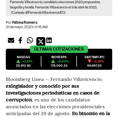
Fernando Villavicencio, candidato elecciones 2023: propuestas,
biografía y familia
Fernando Villavicencio el 3 de abril de 2023.
(Cortesía: @FernandoVillavicencioEC)
Por
Fátima Romero
31 de mayo, 2023 | 11:15 AM
ÚLTIMAS
COTIZACIONES
NASDAQ
IBOVESPA
S&P/BMV IPC
+2.13%
+0.00%
-0.36%
25,913.90
178,000.24
66,697.22
Bloomberg Línea — Fernando Villavicencio,
exlegislador y conocido por sus
investigaciones periodísticas en casos de
corrupción
, es uno de los candidatos
anunciados en las elecciones presidenciales
anticipadas del 20 de agosto.
Su binomio en la