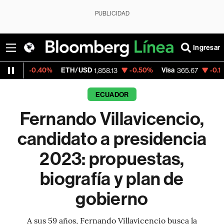
PUBLICIDAD
Ingresar
0%
ETH/USD
-0.50%
Visa
-0.13%
MercadoL
1,858.13
365.67
ECUADOR
Fernando Villavicencio,
candidato a presidencia
2023: propuestas,
biografía y plan de
gobierno
A sus 59 años, Fernando Villavicencio busca la