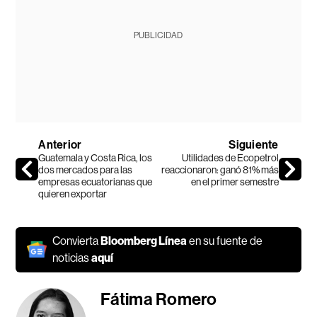
PUBLICIDAD
Anterior
Siguiente
Guatemala y Costa Rica, los
Utilidades de Ecopetrol
dos mercados para las
reaccionaron: ganó 81% más
empresas ecuatorianas que
en el primer semestre
quieren exportar
Convierta
Bloomberg Línea
en su fuente de
noticias
aquí
Fátima Romero