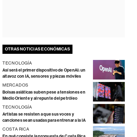
OTRAS NOTICIAS ECONÓMICAS
TECNOLOGÍA
Así será el primer dispositivo de OpenAI: un
altavoz con IA, sensores y piezas móviles
MERCADOS
Bolsas asiáticas suben pese a tensiones en
Medio Oriente y al repunte del petróleo
TECNOLOGÍA
Artistas se resisten a que sus voces y
canciones sean usadas para entrenar a la IA
COSTA RICA
En qué consiste la propuesta de Costa Rica