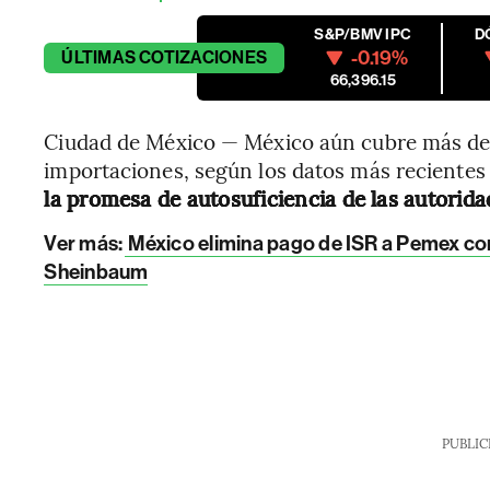
S&P/BMV IPC
D
-0.19%
ÚLTIMAS
COTIZACIONES
66,396.15
Ciudad de México — México aún cubre más de 
importaciones, según los datos más recientes
la promesa de autosuficiencia de las autorid
Ver más:
México elimina pago de ISR a Pemex co
Sheinbaum
PUBLIC