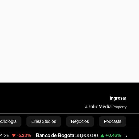
Ingresar
ecnología
Línea Studios
Negocios
Podcasts
Banco de Bogota
38,900.00
Apple
312.53
-5.23%
+0.46%
English