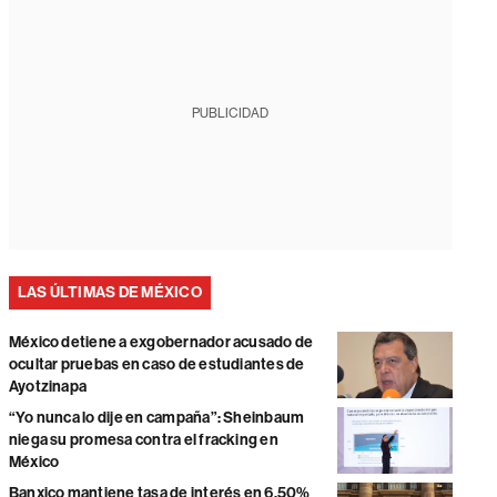
PUBLICIDAD
LAS ÚLTIMAS DE MÉXICO
México detiene a exgobernador acusado de
ocultar pruebas en caso de estudiantes de
Ayotzinapa
“Yo nunca lo dije en campaña”: Sheinbaum
niega su promesa contra el fracking en
México
Banxico mantiene tasa de interés en 6,50%