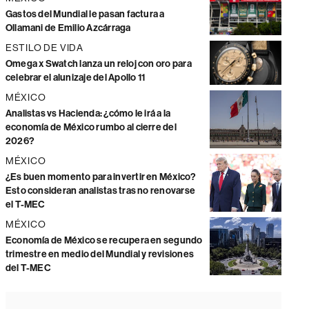
Gastos del Mundial le pasan factura a
Ollamani de Emilio Azcárraga
ESTILO DE VIDA
Omega x Swatch lanza un reloj con oro para
celebrar el alunizaje del Apollo 11
MÉXICO
Analistas vs Hacienda: ¿cómo le irá a la
economía de México rumbo al cierre del
2026?
MÉXICO
¿Es buen momento para invertir en México?
Esto consideran analistas tras no renovarse
el T-MEC
MÉXICO
Economía de México se recupera en segundo
trimestre en medio del Mundial y revisiones
del T-MEC