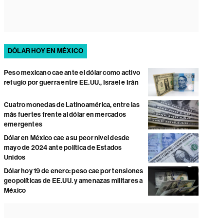
DÓLAR HOY EN MÉXICO
Peso mexicano cae ante el dólar como activo
refugio por guerra entre EE.UU., Israel e Irán
Cuatro monedas de Latinoamérica, entre las
más fuertes frente al dólar en mercados
emergentes
Dólar en México cae a su peor nivel desde
mayo de 2024 ante política de Estados
Unidos
Dólar hoy 19 de enero: peso cae por tensiones
geopolíticas de EE.UU. y amenazas militares a
México