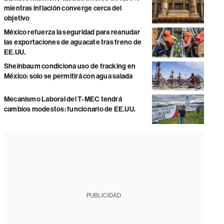
mientras inflación converge cerca del
objetivo
México refuerza la seguridad para reanudar
las exportaciones de aguacate tras freno de
EE.UU.
Sheinbaum condiciona uso de fracking en
México: solo se permitirá con agua salada
Mecanismo Laboral del T-MEC tendrá
cambios modestos: funcionario de EE.UU.
PUBLICIDAD