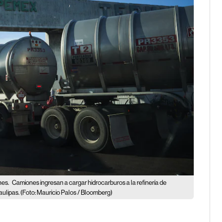
nes.
Camiones ingresan a cargar hidrocarburos a la refinería de
ulipas. (Foto: Mauricio Palos / Bloomberg)