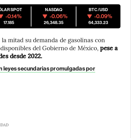
ÓLAR SPOT
NASDAQ
BTC/USD
-0.14%
-0.06%
-0.09%
17.185
26,348.35
64,333.23
la mitad su demanda de gasolinas con
 disponibles del Gobierno de México,
pese a
ades desde 2022.
n leyes secundarias promulgadas por
IDAD