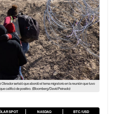
 Obrador señaló que abordó el tema migratorio en la reunión que tuvo
ue calificó de positivo.
(Bloomberg/David Peinado)
ÓLAR SPOT
NASDAQ
BTC/USD