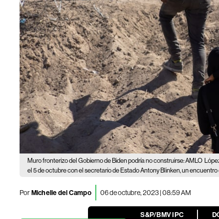
Muro fronterizo del Gobierno de Biden podría no construirse: AMLO
López
el 5 de octubre con el secretario de Estado Antony Blinken, un encuentro q
Por
Michelle del Campo
06 de octubre, 2023 | 08:59 AM
S&P/BMV IPC
D