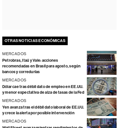
OTRAS NOTICIAS ECONÓMICAS
MERCADOS
Petrobras, Itaú y Vale: acciones
recomendadas en Brasil para agosto, según
bancos y corredurías
MERCADOS
Dólar cae tras débil dato de empleo en EE.UU.
y menor expectativa de alza de tasas de la Fed
MERCADOS
Yen avanza tras el débil dato laboral de EE.UU.
y crece la alerta por posible intervención
MERCADOS
Wall Street avanza mientras rendimientos de