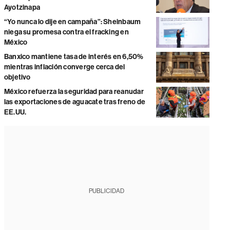
Ayotzinapa
“Yo nunca lo dije en campaña”: Sheinbaum
niega su promesa contra el fracking en
México
Banxico mantiene tasa de interés en 6,50%
mientras inflación converge cerca del
objetivo
México refuerza la seguridad para reanudar
las exportaciones de aguacate tras freno de
EE.UU.
PUBLICIDAD