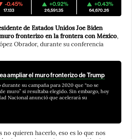
-0.45%
+0.92%
+0.43%
17.133
26,591.35
64,670.26
esidente de Estados Unidos Joe Biden
muro fronterizo en la frontera con México
,
López Obrador, durante su conferencia
ea ampliar el muro fronterizo de Trump
jo durante su campaña para 2020 que “no se
de muro” si resultaba elegido. Sin embargo, hoy
ad Nacional anunció que acelerará su
os no quieren hacerlo, eso es lo que nos