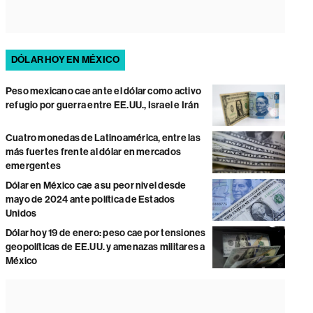
DÓLAR HOY EN MÉXICO
Peso mexicano cae ante el dólar como activo
refugio por guerra entre EE.UU., Israel e Irán
Cuatro monedas de Latinoamérica, entre las
más fuertes frente al dólar en mercados
emergentes
Dólar en México cae a su peor nivel desde
mayo de 2024 ante política de Estados
Unidos
Dólar hoy 19 de enero: peso cae por tensiones
geopolíticas de EE.UU. y amenazas militares a
México