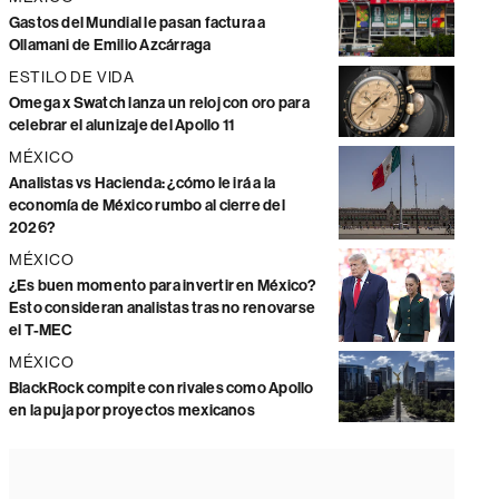
Gastos del Mundial le pasan factura a
Ollamani de Emilio Azcárraga
ESTILO DE VIDA
Omega x Swatch lanza un reloj con oro para
celebrar el alunizaje del Apollo 11
MÉXICO
Analistas vs Hacienda: ¿cómo le irá a la
economía de México rumbo al cierre del
2026?
MÉXICO
¿Es buen momento para invertir en México?
Esto consideran analistas tras no renovarse
el T-MEC
MÉXICO
BlackRock compite con rivales como Apollo
en la puja por proyectos mexicanos