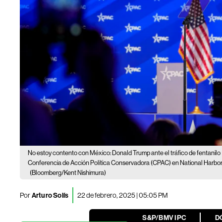
No estoy contento con México: Donald Trump ante el tráfico de fentanilo
Conferencia de Acción Política Conservadora (CPAC) en National Harbor,
(Bloomberg/Kent Nishimura)
Por
Arturo Solís
22 de febrero, 2025 | 05:05 PM
S&P/BMV IPC
D