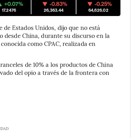
+0.07%
-0.83%
-0.25%
17.2476
26,363.44
64,626.02
 de Estados Unidos, dijo que no está
lo desde China, durante su discurso en la
, conocida como CPAC, realizada en
ranceles de 10% a los productos de China
vado del opio a través de la frontera con
IDAD