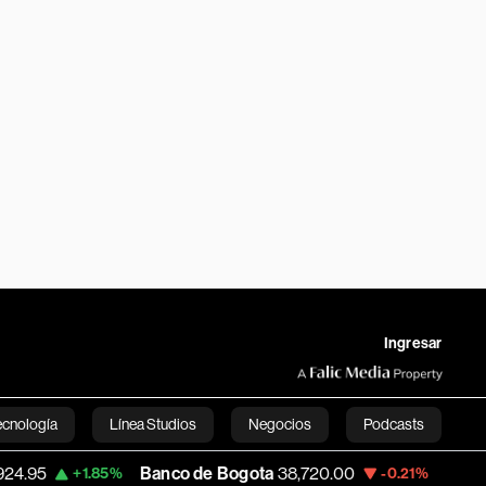
Ingresar
ecnología
Línea Studios
Negocios
Podcasts
Banco de Bogota
38,720.00
Apple
310.94
+1.85%
-0.21%
English