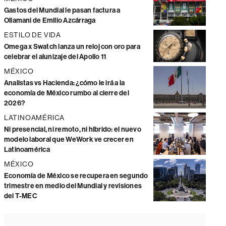
Gastos del Mundial le pasan factura a
Ollamani de Emilio Azcárraga
ESTILO DE VIDA
Omega x Swatch lanza un reloj con oro para
celebrar el alunizaje del Apollo 11
MÉXICO
Analistas vs Hacienda: ¿cómo le irá a la
economía de México rumbo al cierre del
2026?
LATINOAMÉRICA
Ni presencial, ni remoto, ni híbrido: el nuevo
modelo laboral que WeWork ve crecer en
Latinoamérica
MÉXICO
Economía de México se recupera en segundo
trimestre en medio del Mundial y revisiones
del T-MEC