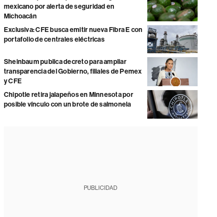
mexicano por alerta de seguridad en
Michoacán
Exclusiva: CFE busca emitir nueva Fibra E con
portafolio de centrales eléctricas
Sheinbaum publica decreto para ampliar
transparencia del Gobierno, filiales de Pemex
y CFE
Chipotle retira jalapeños en Minnesota por
posible vínculo con un brote de salmonela
PUBLICIDAD