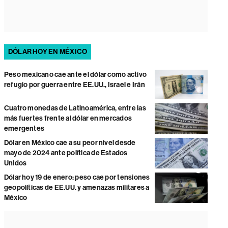
DÓLAR HOY EN MÉXICO
Peso mexicano cae ante el dólar como activo
refugio por guerra entre EE.UU., Israel e Irán
Cuatro monedas de Latinoamérica, entre las
más fuertes frente al dólar en mercados
emergentes
Dólar en México cae a su peor nivel desde
mayo de 2024 ante política de Estados
Unidos
Dólar hoy 19 de enero: peso cae por tensiones
geopolíticas de EE.UU. y amenazas militares a
México