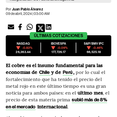
Por
Juan Pablo Álvarez
09 de abril, 2024 | 03:00 AM
ÚLTIMAS
COTIZACIONES
NASDAQ
IBOVESPA
S&P/BMV IPC
-0.83%
-0.09%
-0.46%
26,363.44
177,726.17
66,525.18
El cobre es el insumo fundamental para las
economías de
y de
,
por lo cual el
Chile
Perú
fortalecimiento que ha tenido el precio del
metal rojo en este último tiempo es una gran
noticia para ambos países: en el
último mes
, el
precio de esta materia prima
subió más de 8%
internacional
.
en el mercado