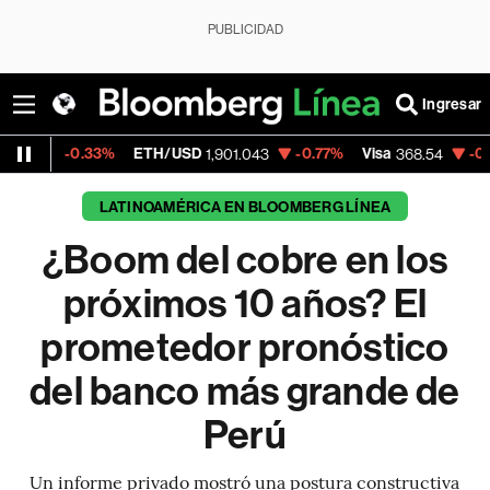
PUBLICIDAD
Ingresar
33%
ETH/USD
-0.77%
Visa
-0.28%
Merca
1,901.043
368.54
LATINOAMÉRICA EN BLOOMBERG LÍNEA
¿Boom del cobre en los
próximos 10 años? El
prometedor pronóstico
del banco más grande de
Perú
Un informe privado mostró una postura constructiva