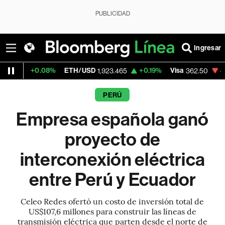
PUBLICIDAD
Ingresar
8%
ETH/USD
+0.19%
Visa
-2.15%
Mercad
1,923.465
362.50
PERÚ
Empresa española ganó
proyecto de
interconexión eléctrica
entre Perú y Ecuador
Celeo Redes ofertó un costo de inversión total de
US$107,6 millones para construir las líneas de
transmisión eléctrica que parten desde el norte de