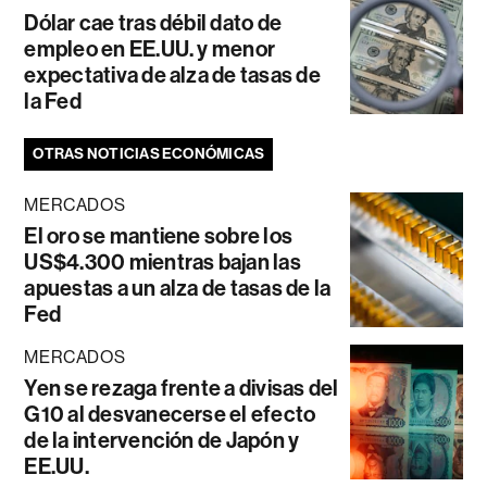
Dólar cae tras débil dato de
empleo en EE.UU. y menor
expectativa de alza de tasas de
la Fed
OTRAS NOTICIAS ECONÓMICAS
MERCADOS
El oro se mantiene sobre los
US$4.300 mientras bajan las
apuestas a un alza de tasas de la
Fed
MERCADOS
Yen se rezaga frente a divisas del
G10 al desvanecerse el efecto
de la intervención de Japón y
EE.UU.