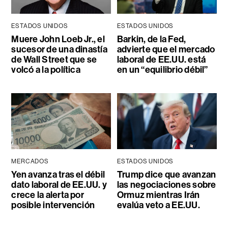
ESTADOS UNIDOS
ESTADOS UNIDOS
Muere John Loeb Jr., el
Barkin, de la Fed,
sucesor de una dinastía
advierte que el mercado
de Wall Street que se
laboral de EE.UU. está
volcó a la política
en un “equilibrio débil”
MERCADOS
ESTADOS UNIDOS
Yen avanza tras el débil
Trump dice que avanzan
dato laboral de EE.UU. y
las negociaciones sobre
crece la alerta por
Ormuz mientras Irán
posible intervención
evalúa veto a EE.UU.