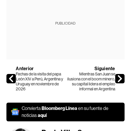
PUBLICIDAD
Anterior
Siguiente
Fechas de la visita del papa
Mientras San Juan se
León XIV a Perú, Argentina y
ilusiona con el boom minero,
Uruguay en noviembre de
su capital lidera el empleo
2026
informal en Argentina
Convierta
Bloomberg Línea
en su fuente de
noticias
aquí