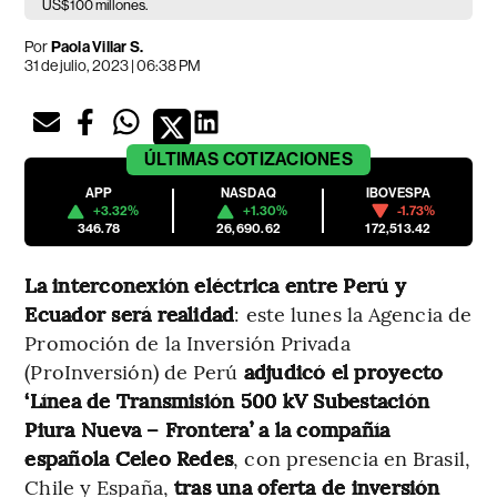
US$100 millones.
Por
Paola Villar S.
31 de julio, 2023 | 06:38 PM
ÚLTIMAS
COTIZACIONES
APP
NASDAQ
IBOVESPA
+3.32%
+1.30%
-1.73%
346.78
26,690.62
172,513.42
La interconexión eléctrica entre Perú y
Ecuador será realidad
: este lunes la Agencia de
Promoción de la Inversión Privada
(ProInversión) de Perú
adjudicó
el proyecto
‘Línea de Transmisión 500 kV Subestación
Piura Nueva – Frontera’ a la compañía
española Celeo Redes
, con presencia en Brasil,
Chile y España,
tras una oferta de inversión