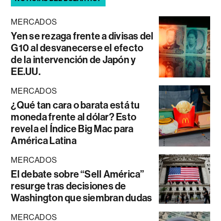
MERCADOS
Yen se rezaga frente a divisas del
G10 al desvanecerse el efecto
de la intervención de Japón y
EE.UU.
MERCADOS
¿Qué tan cara o barata está tu
moneda frente al dólar? Esto
revela el Índice Big Mac para
América Latina
MERCADOS
El debate sobre “Sell América”
resurge tras decisiones de
Washington que siembran dudas
MERCADOS