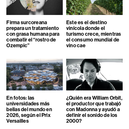
Firma surcoreana
Este es el destino
prepara un tratamiento
vinícola donde el
con grasa humana para
turismo crece, mientras
combatir el “rostro de
el consumo mundial de
Ozempic”
vino cae
En fotos: las
¿Quién era William Orbit,
universidades más
el productor que trabajó
bellas del mundo en
con Madonna y ayudó a
2026, según el Prix
definir el sonido de los
Versailles
2000?