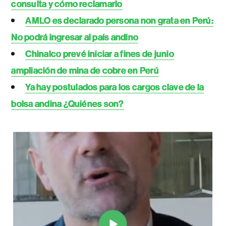
consulta y cómo reclamarlo
AMLO es declarado persona non grata en Perú:
No podrá ingresar al país andino
Chinalco prevé iniciar a fines de junio
ampliación de mina de cobre en Perú
Ya hay postulados para los cargos clave de la
bolsa andina ¿Quiénes son?