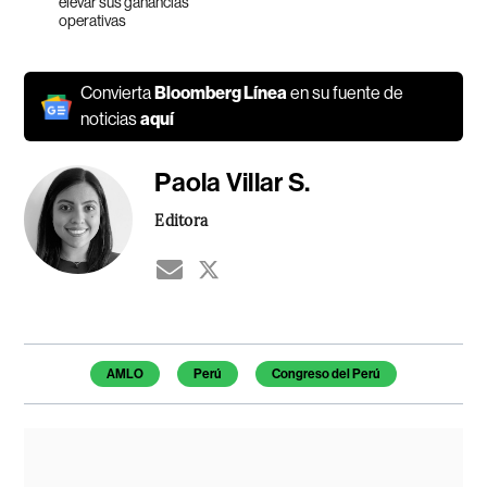
elevar sus ganancias
operativas
Convierta
Bloomberg Línea
en su fuente de
noticias
aquí
Paola Villar S.
Editora
Temas de este artículo
AMLO
Perú
Congreso del Perú