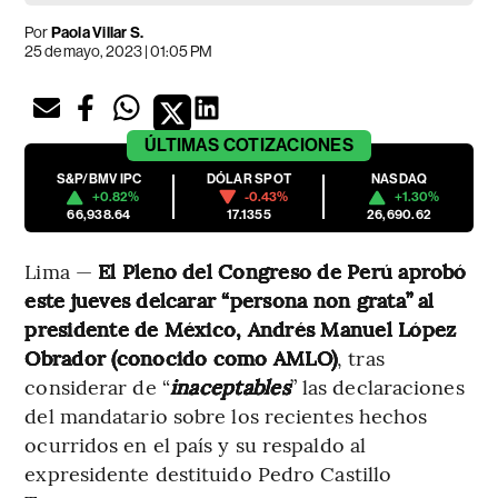
Por
Paola Villar S.
25 de mayo, 2023 | 01:05 PM
ÚLTIMAS
COTIZACIONES
S&P/BMV IPC
DÓLAR SPOT
NASDAQ
+0.82%
-0.43%
+1.30%
66,938.64
17.1355
26,690.62
Lima —
El Pleno del Congreso de Perú aprobó
este jueves delcarar “persona non grata” al
presidente de México, Andrés Manuel López
Obrador (conocido como AMLO)
, tras
considerar de “
inaceptables
” las declaraciones
del mandatario sobre los recientes hechos
ocurridos en el país y su respaldo al
expresidente destituido Pedro Castillo