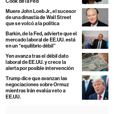
Cook de la Fed
Muere John Loeb Jr., el sucesor
de una dinastía de Wall Street
que se volcó a la política
Barkin, de la Fed, advierte que el
mercado laboral de EE.UU. está
en un “equilibrio débil”
Yen avanza tras el débil dato
laboral de EE.UU. y crece la
alerta por posible intervención
Trump dice que avanzan las
negociaciones sobre Ormuz
mientras Irán evalúa veto a
EE.UU.