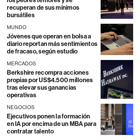
los peores temores y se
recuperan de sus mínimos
bursátiles
MUNDO
Jóvenes que operan en bolsa a
diario reportan más sentimientos
de fracaso, según estudio
MERCADOS
Berkshire recompra acciones
propias por US$4.500 millones
tras elevar sus ganancias
operativas
NEGOCIOS
Ejecutivos ponen la formación
en IA por encima de un MBA para
contratar talento