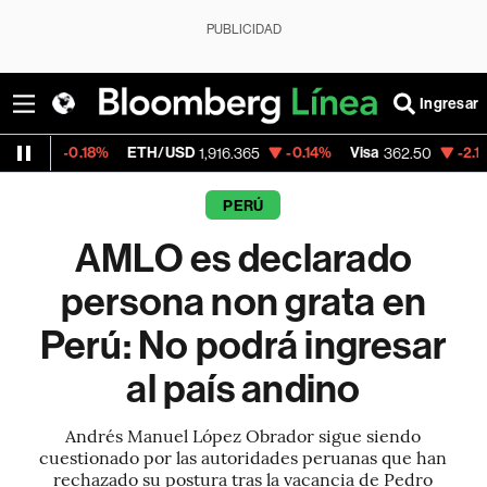
PUBLICIDAD
Ingresar
8%
ETH/USD
-0.14%
Visa
-2.15%
Mercado
1,916.365
362.50
PERÚ
AMLO es declarado
persona non grata en
Perú: No podrá ingresar
al país andino
Andrés Manuel López Obrador sigue siendo
cuestionado por las autoridades peruanas que han
rechazado su postura tras la vacancia de Pedro