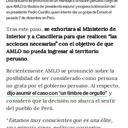
Dina Boluarte se pronunció en un mensaje a la nación peruana luego de
que AMLO la tiladara de ‘presidenta espuria’ y exigiera la liberación del
expresidente Pedro Castillo, quien intentó dar un golpe de Estado el
pasado 7 de diciembre en Perú.
Tras este paso,
se exhortará al Ministerio de
Interior y a Cancillería para que realicen “las
acciones necesarias” con el objetivo de que
AMLO no pueda ingresar al territorio
peruano
.
Recientemente AMLO se pronunció sobre la
posibilidad de ser considerado como persona
no grata por el gobierno peruano. Al respecto,
y
dijo asumir el caso con “un timbre de orgullo”
consideró que la decisión no abarca el sentir
del pueblo de Perú.
“
Estamos muy conscientes que es una élite,
una minoría rapaz, políticos corruptos,