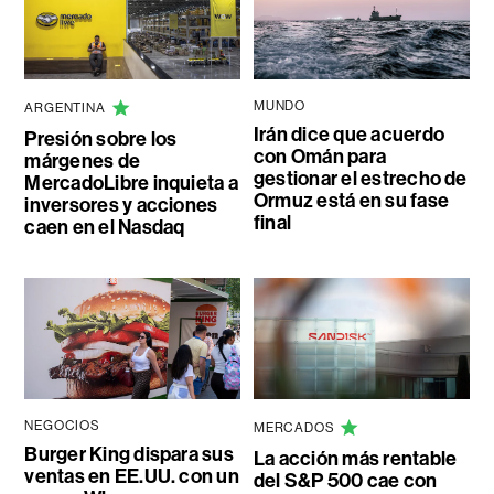
MUNDO
ARGENTINA
Irán dice que acuerdo
Presión sobre los
con Omán para
márgenes de
gestionar el estrecho de
MercadoLibre inquieta a
Ormuz está en su fase
inversores y acciones
final
caen en el Nasdaq
NEGOCIOS
MERCADOS
Burger King dispara sus
La acción más rentable
ventas en EE.UU. con un
del S&P 500 cae con