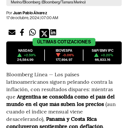
Merino/Bloomberg
(Bloomberg/Tamara Merino)
Por
Juan Pablo Álvarez
17 de octubre, 2024 | 07:00 AM
ÚLTIMAS
COTIZACIONES
NASDAQ
IBOVESPA
S&P/BMV IPC
+2.59%
-0.06%
+0.20%
26,584.99
177,894.97
66,833.16
Bloomberg Línea — Los países
latinoamericanos siguen peleando contra la
inflación, con resultados dispares: mientras
que
Argentina se consolida como el país del
mundo en el que más suben los precios
(aun
cuando el índice mensual viene
desacelerando),
Panamá y Costa Rica
concluyeron septiembre con deflación
.