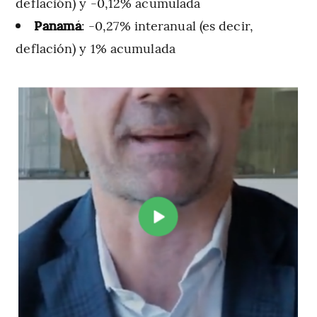
deflación) y -0,12% acumulada
Panamá
: -0,27% interanual (es decir,
deflación) y 1% acumulada