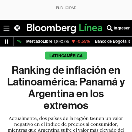
PUBLICIDAD
Ingresar
MercadoLibre
-0.55%
Banco de Bogota
0.
1,890.05
38,800.00
LATINOAMÉRICA
Ranking de inflación en
Latinoamérica: Panamá y
Argentina en los
extremos
Actualmente, dos países de la región tienen un valor
negativo en el índice de precios al consumidor,
mientras que Argentina sufre el valor más elevado del