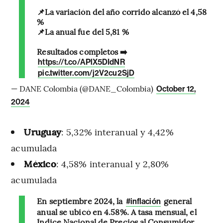
📌La variación del año corrido alcanzó el 4,58
%
📌La anual fue del 5,81 %
Resultados completos ➡️
https://t.co/APlX5DIdNR
pic.twitter.com/j2V2cu2SjD
— DANE Colombia (@DANE_Colombia)
October 12,
2024
Uruguay
: 5,32% interanual y 4,42%
acumulada
México
: 4,58% interanual y 2,80%
acumulada
En septiembre 2024, la
general
#inflación
anual se ubicó en 4.58%. A tasa mensual, el
Índice Nacional de Precios al Consumidor