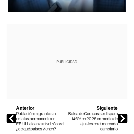
PUBLICIDAD
Anterior
Siguiente
Población migrante sin
Bolsa de Caracas se dispara
estatus permanente en
146% en 2026 en medio de
EE.UU. alcanza nivel récord:
ajustes en el mercado
¿de qué países vienen?
cambiario