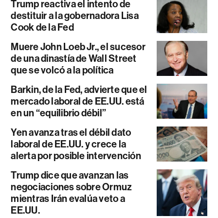
Trump reactiva el intento de
destituir a la gobernadora Lisa
Cook de la Fed
Muere John Loeb Jr., el sucesor
de una dinastía de Wall Street
que se volcó a la política
Barkin, de la Fed, advierte que el
mercado laboral de EE.UU. está
en un “equilibrio débil”
Yen avanza tras el débil dato
laboral de EE.UU. y crece la
alerta por posible intervención
Trump dice que avanzan las
negociaciones sobre Ormuz
mientras Irán evalúa veto a
EE.UU.