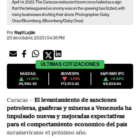
April 14, 2023. The Caracas restaurant boom once hailed as a sign
that the beleaguered economy was on the upswing has fizzled, with
many businesses shutting their doors. Photographer: Gaby
Oraa/Bloomberg
(Bloomberg/Gaby Oraa)
Por
Raylí Luján
20 de octubre, 2023 | 04:36 PM
ÚLTIMAS
COTIZACIONES
NASDAQ
IBOVESPA
S&P/BMV IPC
+1.30%
-1.73%
+0.82%
26,690.62
172,513.42
66,938.64
Caracas –
El levantamiento de sanciones
petroleras, gasíferas y mineras a Venezuela ha
impulsado nuevas y mejoradas expectativas
para el comportamiento económico del país
suramericano el próximo año.