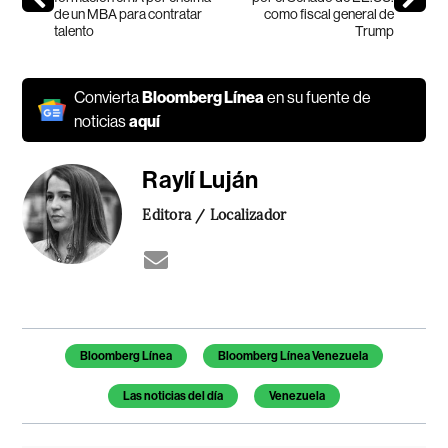
de un MBA para contratar
como fiscal general de
talento
Trump
Convierta
Bloomberg Línea
en su fuente de
noticias
aquí
Raylí Luján
Editora / Localizador
Temas de este artículo
Bloomberg Línea
Bloomberg Línea Venezuela
Las noticias del día
Venezuela