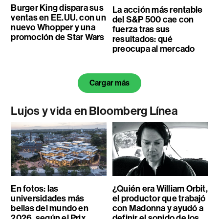
Burger King dispara sus
La acción más rentable
ventas en EE.UU. con un
del S&P 500 cae con
nuevo Whopper y una
fuerza tras sus
promoción de Star Wars
resultados: qué
preocupa al mercado
Cargar más
Lujos y vida en Bloomberg Línea
En fotos: las
¿Quién era William Orbit,
universidades más
el productor que trabajó
bellas del mundo en
con Madonna y ayudó a
2026, según el Prix
definir el sonido de los