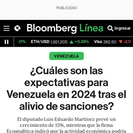
PUBLICIDAD
Ingresar
ETH/USD
+0.38%
Visa
-2.15%
MercadoLi
1,921.205
362.50
VENEZUELA
¿Cuáles son las
expectativas para
Venezuela en 2024 tras el
alivio de sanciones?
El diputado Luis Eduardo Martínez prevé un
crecimiento de 15%, mientras que la firma
Ecoanalítica indicó que la actividad económica podría