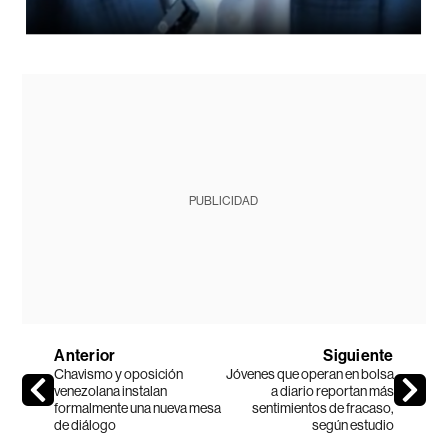
PUBLICIDAD
Anterior
Siguiente
Chavismo y oposición
Jóvenes que operan en bolsa
venezolana instalan
a diario reportan más
formalmente una nueva mesa
sentimientos de fracaso,
de diálogo
según estudio