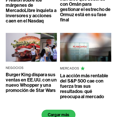
Presión sobre los
con Omán para
márgenes de
gestionar el estrecho de
MercadoLibre inquieta a
Ormuz está en su fase
inversores y acciones
final
caen en el Nasdaq
NEGOCIOS
MERCADOS
Burger King dispara sus
La acción más rentable
ventas en EE.UU. con un
del S&P 500 cae con
nuevo Whopper y una
fuerza tras sus
promoción de Star Wars
resultados: qué
preocupa al mercado
Cargar más