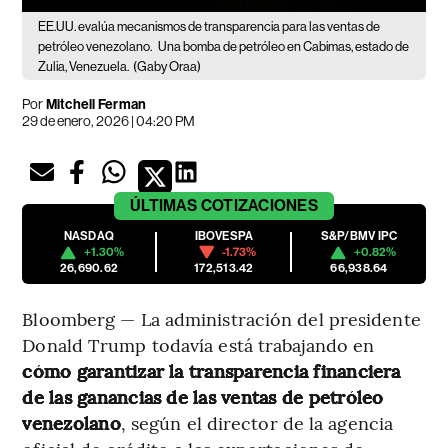
EE.UU. evalúa mecanismos de transparencia para las ventas de
petróleo venezolano.
Una bomba de petróleo en Cabimas, estado de
Zulia, Venezuela.
(Gaby Oraa)
Por
Mitchell Ferman
29 de enero, 2026 | 04:20 PM
ÚLTIMAS
COTIZACIONES
NASDAQ
IBOVESPA
S&P/BMV IPC
+1.30%
-1.73%
+0.82%
26,690.62
172,513.42
66,938.64
Bloomberg — La administración del presidente
Donald Trump todavía está trabajando en
cómo garantizar la transparencia financiera
de las ganancias de las ventas de petróleo
venezolano
, según el director de la agencia