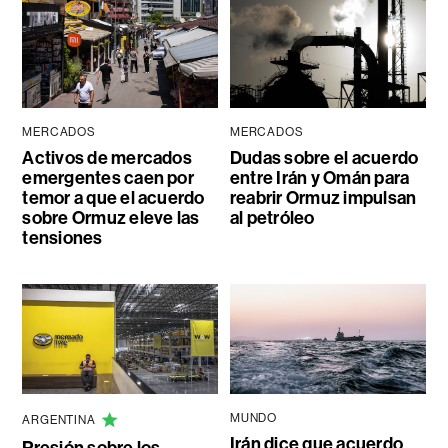
MERCADOS
MERCADOS
Activos de mercados
Dudas sobre el acuerdo
emergentes caen por
entre Irán y Omán para
temor a que el acuerdo
reabrir Ormuz impulsan
sobre Ormuz eleve las
al petróleo
tensiones
MUNDO
ARGENTINA
Irán dice que acuerdo