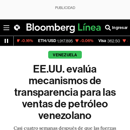
PUBLICIDAD
Ingresar
-0.16%
ETH/USD
-0.06%
Visa
-2.15%
Mer
1,917.895
362.50
VENEZUELA
EE.UU. evalúa
mecanismos de
transparencia para las
ventas de petróleo
venezolano
Casi cuatro semanas después de que las fuerzas