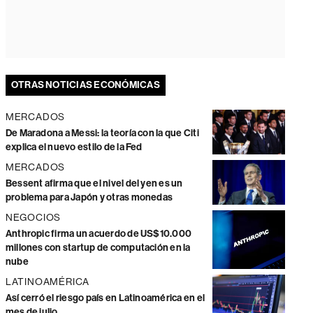
OTRAS NOTICIAS ECONÓMICAS
MERCADOS
De Maradona a Messi: la teoría con la que Citi
explica el nuevo estilo de la Fed
MERCADOS
Bessent afirma que el nivel del yen es un
problema para Japón y otras monedas
NEGOCIOS
Anthropic firma un acuerdo de US$10.000
millones con startup de computación en la
nube
LATINOAMÉRICA
Así cerró el riesgo país en Latinoamérica en el
mes de julio