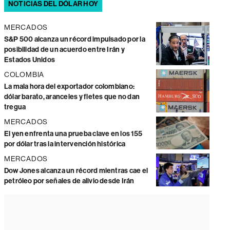
NOTICIAS DEL DÓLAR HOY
MERCADOS
S&P 500 alcanza un récord impulsado por la
posibilidad de un acuerdo entre Irán y
Estados Unidos
COLOMBIA
La mala hora del exportador colombiano:
dólar barato, aranceles y fletes que no dan
tregua
MERCADOS
El yen enfrenta una prueba clave en los 155
por dólar tras la intervención histórica
MERCADOS
Dow Jones alcanza un récord mientras cae el
petróleo por señales de alivio desde Irán