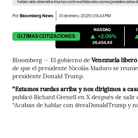
habían sido detenidos tras las controvertidas elecciones presidenciales 
Por
Bloomberg News
31 de enero, 2025 | 09:43 PM
NASDAQ
+2.09%
ÚLTIMAS
COTIZACIONES
26,454.49
Bloomberg — El gobierno de
Venezuela liberó
de que el presidente Nicolás Maduro se reunie
presidente Donald Trump.
“Estamos ruedas arriba y nos dirigimos a ca
publicó Richard Grenell en X después de salir
“Acaban de hablar con @reaDonaldTrump y no p