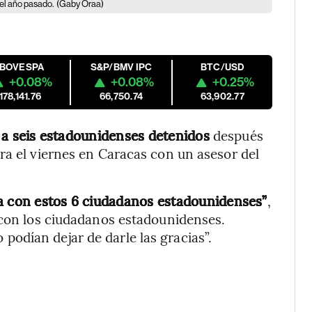
del año pasado.
(Gaby Oraa)
IBOVESPA
S&P/BMV IPC
BTC/USD
+0.08%
+0.08%
+0.25%
178,141.76
66,750.74
63,902.77
 a seis estadounidenses detenidos
después
ra el viernes en Caracas con un asesor del
sa con estos 6 ciudadanos estadounidenses”
,
 con los ciudadanos estadounidenses.
odían dejar de darle las gracias”.