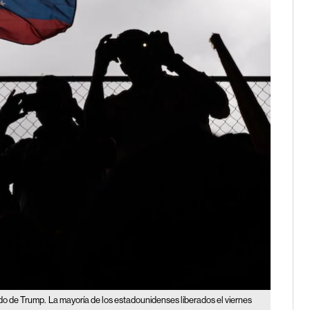
ado de Trump.
La mayoría de los estadounidenses liberados el viernes