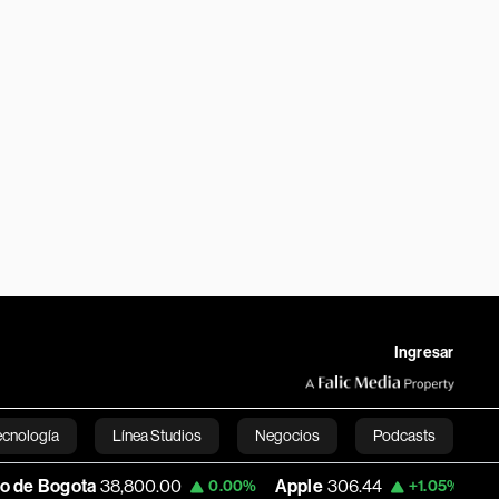
Ingresar
ecnología
Línea Studios
Negocios
Podcasts
8,800.00
Apple
306.44
USD COP
3,208.
0.00%
+1.05%
English