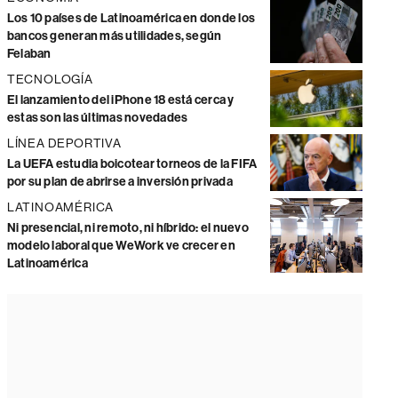
Los 10 países de Latinoamérica en donde los
bancos generan más utilidades, según
Felaban
TECNOLOGÍA
El lanzamiento del iPhone 18 está cerca y
estas son las últimas novedades
LÍNEA DEPORTIVA
La UEFA estudia boicotear torneos de la FIFA
por su plan de abrirse a inversión privada
LATINOAMÉRICA
Ni presencial, ni remoto, ni híbrido: el nuevo
modelo laboral que WeWork ve crecer en
Latinoamérica