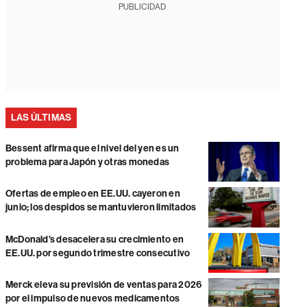
PUBLICIDAD
LAS ÚLTIMAS
Bessent afirma que el nivel del yen es un
problema para Japón y otras monedas
Ofertas de empleo en EE.UU. cayeron en
junio; los despidos se mantuvieron limitados
McDonald’s desacelera su crecimiento en
EE.UU. por segundo trimestre consecutivo
Merck eleva su previsión de ventas para 2026
por el impulso de nuevos medicamentos