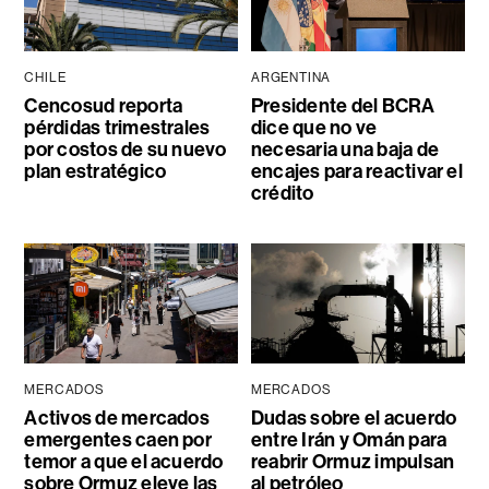
CHILE
ARGENTINA
Cencosud reporta
Presidente del BCRA
pérdidas trimestrales
dice que no ve
por costos de su nuevo
necesaria una baja de
plan estratégico
encajes para reactivar el
crédito
MERCADOS
MERCADOS
Activos de mercados
Dudas sobre el acuerdo
emergentes caen por
entre Irán y Omán para
temor a que el acuerdo
reabrir Ormuz impulsan
sobre Ormuz eleve las
al petróleo