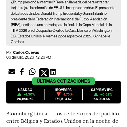
¿Trump presionó a Infantino? Revelan llamada del para retractar
tarjeta roja a la selección de EE.UU.
Imagen de archivo. El presidente
de Estados Unidos, Donald Trump (izquierda), y Gianni Infantino,
presidente de la Federación Internacional de Fútbol Asociación
(FIFA), sostienen una entrada para la final de la Copa Mundial de la
FIFA 2026 en el Despacho Oval de la Casa Blanca en Washington,
D.C., Estados Unidos, el viernes 22 de agosto de 2025.
(Annabelle
Gordon)
Por
Carlos Cuevas
06 de julio, 2026 | 12:26 PM
ÚLTIMAS
COTIZACIONES
NASDAQ
IBOVESPA
S&P/BMV IPC
+1.30%
-1.73%
+0.82%
26,690.62
172,513.42
66,938.64
Bloomberg Línea — Los reflectores del partido
entre Bélgica y Estados Unidos en la noche de