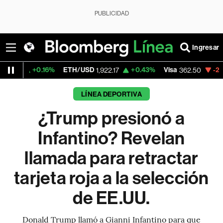
PUBLICIDAD
Ingresar
6%
ETH/USD
+0.43%
Visa
-2.15%
MercadoL
1,922.17
362.50
LÍNEA DEPORTIVA
¿Trump presionó a
Infantino? Revelan
llamada para retractar
tarjeta roja a la selección
de EE.UU.
Donald Trump llamó a Gianni Infantino para que