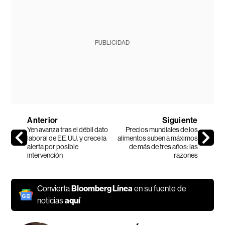
PUBLICIDAD
Anterior
Siguiente
Yen avanza tras el débil dato
Precios mundiales de los
laboral de EE.UU. y crece la
alimentos suben a máximos
alerta por posible
de más de tres años: las
intervención
razones
Convierta
Bloomberg Línea
en su fuente de
noticias
aquí