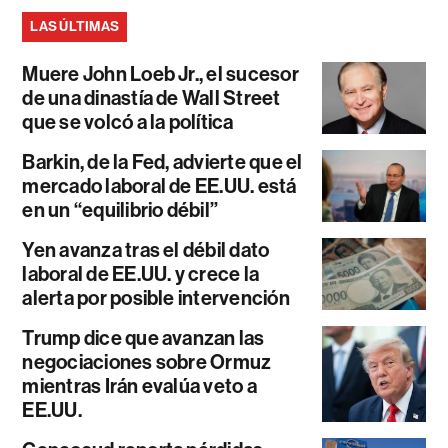
LAS ÚLTIMAS
Muere John Loeb Jr., el sucesor
de una dinastía de Wall Street
que se volcó a la política
Barkin, de la Fed, advierte que el
mercado laboral de EE.UU. está
en un “equilibrio débil”
Yen avanza tras el débil dato
laboral de EE.UU. y crece la
alerta por posible intervención
Trump dice que avanzan las
negociaciones sobre Ormuz
mientras Irán evalúa veto a
EE.UU.