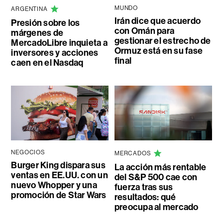
MUNDO
ARGENTINA
Irán dice que acuerdo
Presión sobre los
con Omán para
márgenes de
gestionar el estrecho de
MercadoLibre inquieta a
Ormuz está en su fase
inversores y acciones
final
caen en el Nasdaq
NEGOCIOS
MERCADOS
Burger King dispara sus
La acción más rentable
ventas en EE.UU. con un
del S&P 500 cae con
nuevo Whopper y una
fuerza tras sus
promoción de Star Wars
resultados: qué
preocupa al mercado