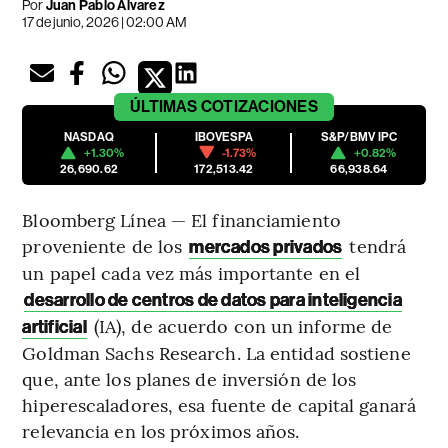
Por
Juan Pablo Álvarez
17 de junio, 2026 | 02:00 AM
ÚLTIMAS
COTIZACIONES
NASDAQ
IBOVESPA
S&P/BMV IPC
+1.30%
-1.73%
+0.82%
26,690.62
172,513.42
66,938.64
Bloomberg Línea — El financiamiento
proveniente de los
tendrá
mercados privados
un papel cada vez más importante en el
desarrollo de centros de datos para inteligencia
(IA), de acuerdo con un informe de
artificial
Goldman Sachs Research. La entidad sostiene
que, ante los planes de inversión de los
hiperescaladores, esa fuente de capital ganará
relevancia en los próximos años.