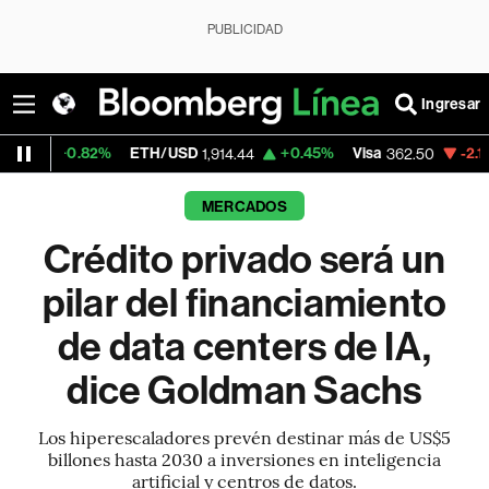
PUBLICIDAD
Ingresar
2%
ETH/USD
+0.45%
Visa
-2.15%
Mercado
1,914.44
362.50
MERCADOS
Crédito privado será un
pilar del financiamiento
de data centers de IA,
dice Goldman Sachs
Los hiperescaladores prevén destinar más de US$5
billones hasta 2030 a inversiones en inteligencia
artificial y centros de datos.