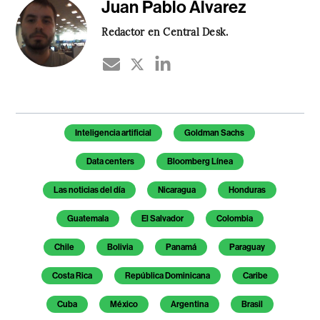
Juan Pablo Álvarez
Redactor en Central Desk.
Temas de este artículo
Inteligencia artificial
Goldman Sachs
Data centers
Bloomberg Línea
Las noticias del día
Nicaragua
Honduras
Guatemala
El Salvador
Colombia
Chile
Bolivia
Panamá
Paraguay
Costa Rica
República Dominicana
Caribe
Cuba
México
Argentina
Brasil