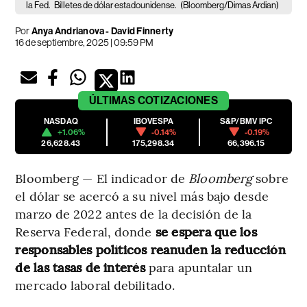
la Fed.
Billetes de dólar estadounidense.
(Bloomberg/Dimas Ardian)
Por
Anya Andrianova - David Finnerty
16 de septiembre, 2025 | 09:59 PM
ÚLTIMAS
COTIZACIONES
NASDAQ
IBOVESPA
S&P/BMV IPC
+1.06%
-0.14%
-0.19%
26,628.43
175,298.34
66,396.15
Bloomberg — El indicador de
Bloomberg
sobre
el dólar se acercó a su nivel más bajo desde
marzo de 2022 antes de la decisión de la
Reserva Federal, donde
se espera que los
responsables políticos reanuden la reducción
de las tasas de interés
para apuntalar un
mercado laboral debilitado.