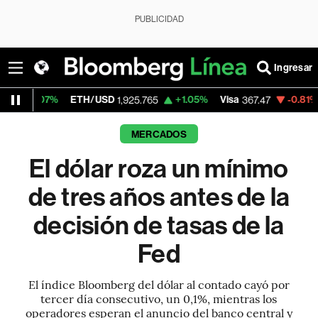
PUBLICIDAD
Ingresar
ETH/USD
+1.05%
Visa
-0.81%
MercadoLibr
1,925.765
367.47
MERCADOS
El dólar roza un mínimo
de tres años antes de la
decisión de tasas de la
Fed
El índice Bloomberg del dólar al contado cayó por
tercer día consecutivo, un 0,1%, mientras los
operadores esperan el anuncio del banco central y