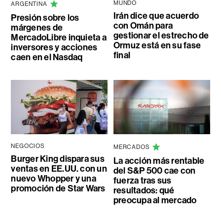
MUNDO
ARGENTINA
Irán dice que acuerdo
Presión sobre los
con Omán para
márgenes de
gestionar el estrecho de
MercadoLibre inquieta a
Ormuz está en su fase
inversores y acciones
final
caen en el Nasdaq
NEGOCIOS
MERCADOS
Burger King dispara sus
La acción más rentable
ventas en EE.UU. con un
del S&P 500 cae con
nuevo Whopper y una
fuerza tras sus
promoción de Star Wars
resultados: qué
preocupa al mercado