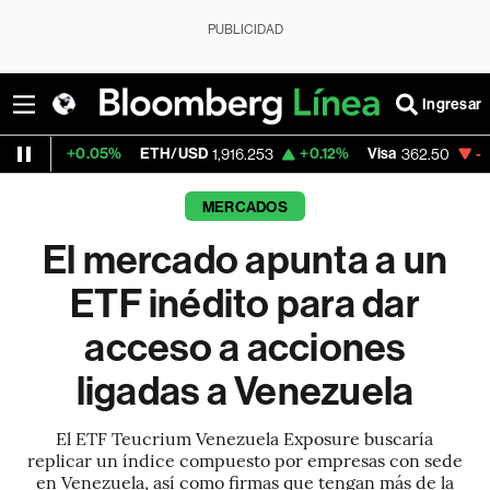
PUBLICIDAD
Ingresar
.05%
ETH/USD
+0.12%
Visa
-2.15%
Merca
1,916.253
362.50
MERCADOS
El mercado apunta a un
ETF inédito para dar
acceso a acciones
ligadas a Venezuela
El ETF Teucrium Venezuela Exposure buscaría
replicar un índice compuesto por empresas con sede
en Venezuela, así como firmas que tengan más de la