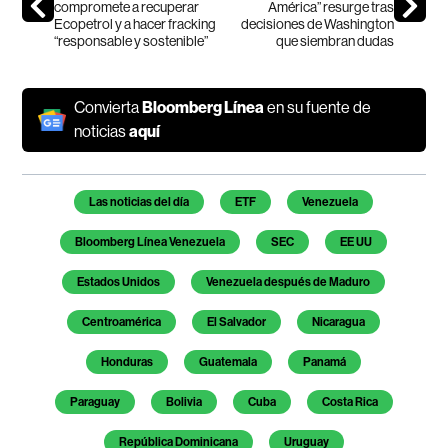
compromete a recuperar
América” resurge tras
Ecopetrol y a hacer fracking
decisiones de Washington
“responsable y sostenible”
que siembran dudas
Convierta
Bloomberg Línea
en su fuente de
noticias
aquí
Temas de este artículo
Las noticias del día
ETF
Venezuela
Bloomberg Línea Venezuela
SEC
EE UU
Estados Unidos
Venezuela después de Maduro
Centroamérica
El Salvador
Nicaragua
Honduras
Guatemala
Panamá
Paraguay
Bolivia
Cuba
Costa Rica
República Dominicana
Uruguay