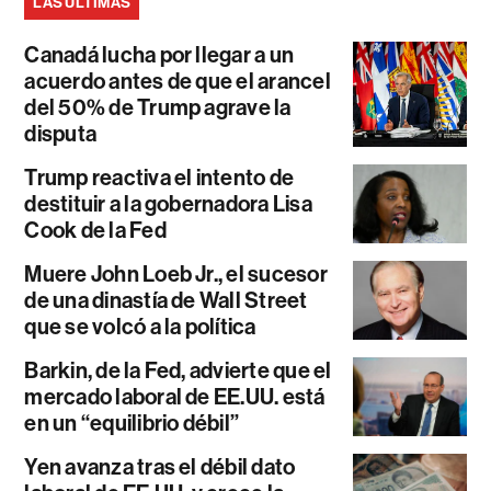
LAS ÚLTIMAS
Canadá lucha por llegar a un
acuerdo antes de que el arancel
del 50% de Trump agrave la
disputa
Trump reactiva el intento de
destituir a la gobernadora Lisa
Cook de la Fed
Muere John Loeb Jr., el sucesor
de una dinastía de Wall Street
que se volcó a la política
Barkin, de la Fed, advierte que el
mercado laboral de EE.UU. está
en un “equilibrio débil”
Yen avanza tras el débil dato