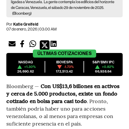
ligadas a Venezuela.
La gente contempla los edificios del horizonte
de Caracas, Venezuela, el sábado 29 de noviembre de 2025.
(Bloomberg)
Por
Katie Greifeld
07 de enero, 2026 | 03:00 AM
ÚLTIMAS
COTIZACIONES
NASDAQ
IBOVESPA
S&P/BMV IPC
+1.30%
-1.73%
+0.82%
26,690.62
172,513.42
66,938.64
Bloomberg —
Con US$13,6 billones en activos
y cerca de 5.000 productos, existe un fondo
cotizado en bolsa para casi todo
. Pronto,
también podría haber uno para acciones
venezolanas, o al menos para empresas con
suficiente presencia en el país.