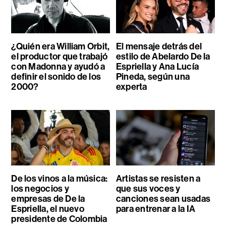
¿Quién era William Orbit,
El mensaje detrás del
el productor que trabajó
estilo de Abelardo De la
con Madonna y ayudó a
Espriella y Ana Lucía
definir el sonido de los
Pineda, según una
2000?
experta
De los vinos a la música:
Artistas se resisten a
los negocios y
que sus voces y
empresas de De la
canciones sean usadas
Espriella, el nuevo
para entrenar a la IA
presidente de Colombia