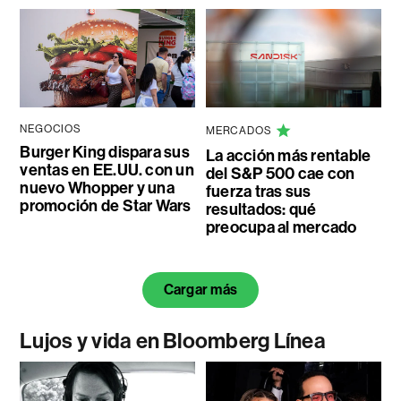
NEGOCIOS
MERCADOS
Burger King dispara sus
La acción más rentable
ventas en EE.UU. con un
del S&P 500 cae con
nuevo Whopper y una
fuerza tras sus
promoción de Star Wars
resultados: qué
preocupa al mercado
Cargar más
Lujos y vida en Bloomberg Línea