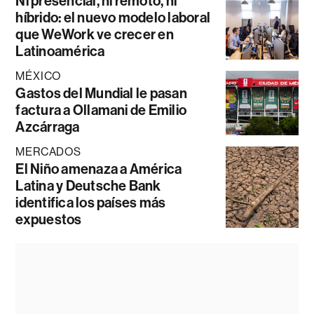
Ni presencial, ni remoto, ni
híbrido: el nuevo modelo laboral
que WeWork ve crecer en
Latinoamérica
MÉXICO
Gastos del Mundial le pasan
factura a Ollamani de Emilio
Azcárraga
MERCADOS
El Niño amenaza a América
Latina y Deutsche Bank
identifica los países más
expuestos