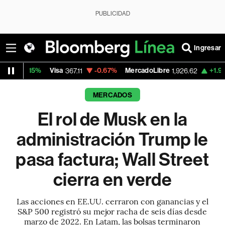
PUBLICIDAD
Ingresar
Visa
-0.67%
MercadoLibre
+1.93%
Banco d
367.11
1,926.62
MERCADOS
El rol de Musk en la
administración Trump le
pasa factura; Wall Street
cierra en verde
Las acciones en EE.UU. cerraron con ganancias y el
S&P 500 registró su mejor racha de seis días desde
marzo de 2022. En Latam, las bolsas terminaron