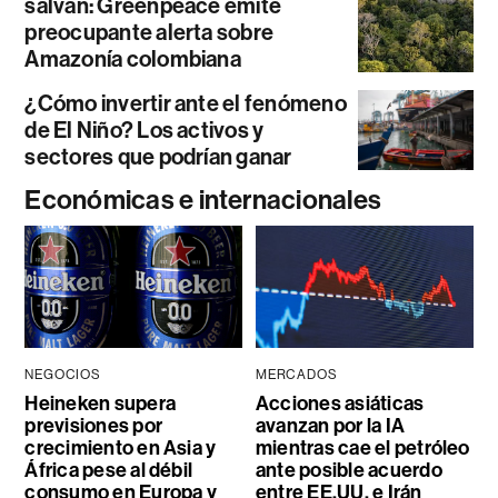
salvan: Greenpeace emite
preocupante alerta sobre
Amazonía colombiana
¿Cómo invertir ante el fenómeno
de El Niño? Los activos y
sectores que podrían ganar
Económicas e internacionales
NEGOCIOS
MERCADOS
Heineken supera
Acciones asiáticas
previsiones por
avanzan por la IA
crecimiento en Asia y
mientras cae el petróleo
África pese al débil
ante posible acuerdo
consumo en Europa y
entre EE.UU. e Irán