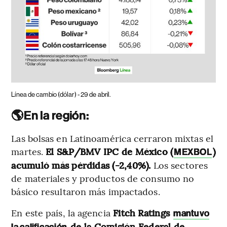
Línea de cambio (dólar) - 29 de abril.
🌎En la región:
Las bolsas en Latinoamérica cerraron mixtas el
martes.
El S&P/BMV IPC de México (
)
MEXBOL
acumuló más pérdidas (-2,40%).
Los sectores
de materiales y productos de consumo no
básico resultaron más impactados.
En este país, la agencia
Fitch Ratings
mantuvo
de la Comisión Federal de
la calificación