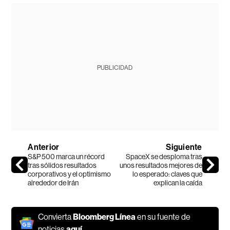
PUBLICIDAD
Anterior
Siguiente
S&P 500 marca un récord
SpaceX se desploma tras
tras sólidos resultados
unos resultados mejores de
corporativos y el optimismo
lo esperado: claves que
alrededor de Irán
explican la caída
Convierta
Bloomberg Línea
en su fuente de
noticias
aquí