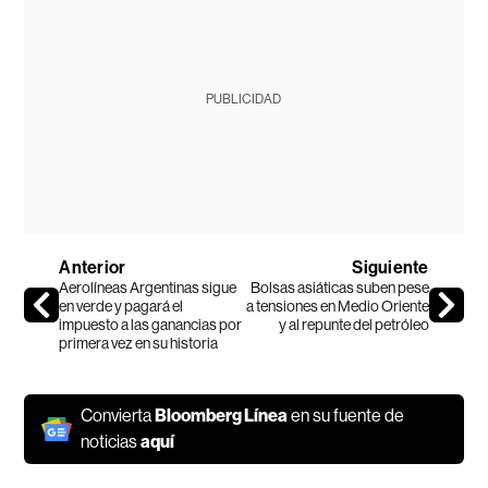
PUBLICIDAD
Anterior
Siguiente
Aerolíneas Argentinas sigue
Bolsas asiáticas suben pese
en verde y pagará el
a tensiones en Medio Oriente
impuesto a las ganancias por
y al repunte del petróleo
primera vez en su historia
Convierta
Bloomberg Línea
en su fuente de
noticias
aquí