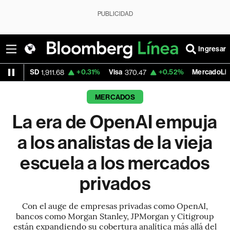
PUBLICIDAD
Ingresar
+0.31%
Visa
+0.52%
MercadoLibre
,911.68
370.47
1,824.26
MERCADOS
La era de OpenAI empuja
a los analistas de la vieja
escuela a los mercados
privados
Con el auge de empresas privadas como OpenAI,
bancos como Morgan Stanley, JPMorgan y Citigroup
están expandiendo su cobertura analítica más allá del