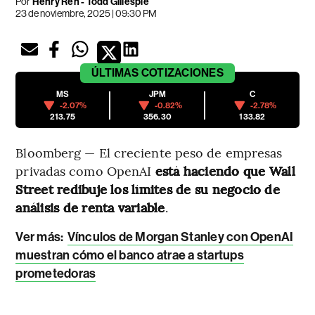
Por
Henry Ren - Todd Gillespie
23 de noviembre, 2025 | 09:30 PM
ÚLTIMAS
COTIZACIONES
MS
JPM
C
-2.07%
-0.82%
-2.78%
213.75
356.30
133.82
Bloomberg — El creciente peso de empresas
privadas como OpenAI
está haciendo que Wall
Street redibuje los límites de su negocio de
análisis de renta variable
.
Ver más:
Vínculos de Morgan Stanley con OpenAI
muestran cómo el banco atrae a startups
prometedoras