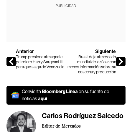
PUBLICIDAD
Anterior
Siguiente
Trump presiona al magnate
Brasil deja al mercado
petrolero Harry Sargeant III
mundial del azúcar con
para que salga de Venezuela
menos información sobre su
cosecha y producción
Convierta
Bloomberg Línea
en su fuente de
noticias
aquí
Carlos Rodríguez Salcedo
Editor de Mercados