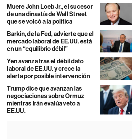
Muere John Loeb Jr., el sucesor
de una dinastía de Wall Street
que se volcó a la política
Barkin, de la Fed, advierte que el
mercado laboral de EE.UU. está
en un “equilibrio débil”
Yen avanza tras el débil dato
laboral de EE.UU. y crece la
alerta por posible intervención
Trump dice que avanzan las
negociaciones sobre Ormuz
mientras Irán evalúa veto a
EE.UU.