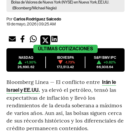
Bolsa de Valores de Nueva York (NYSE) en Nueva York, EE.UU.
(Bloomberg/Michael Nagle)
Por
Carlos Rodríguez Salcedo
19 de mayo, 2026 | 09:25 AM
ÚLTIMAS
COTIZACIONES
NASDAQ
IBOVESPA
S&P/BMV IPC
+1.30%
-1.73%
+0.82%
26,690.62
172,513.42
66,938.64
Bloomberg Línea — El conflicto entre
Irán le
ya elevó el petróleo, tensó las
Israel y EE.UU.
expectativas de inflación y llevó los
rendimientos de la deuda soberana a máximos
de varios años. Aun así, las bolsas siguen cerca
de sus récords históricos y los diferenciales de
crédito permanecen contenidos.