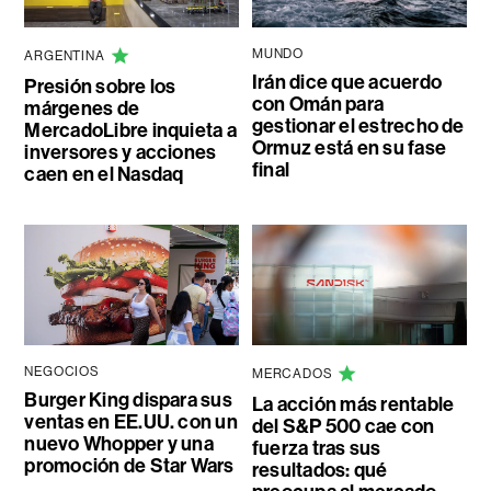
MUNDO
ARGENTINA
Irán dice que acuerdo
Presión sobre los
con Omán para
márgenes de
gestionar el estrecho de
MercadoLibre inquieta a
Ormuz está en su fase
inversores y acciones
final
caen en el Nasdaq
NEGOCIOS
MERCADOS
Burger King dispara sus
La acción más rentable
ventas en EE.UU. con un
del S&P 500 cae con
nuevo Whopper y una
fuerza tras sus
promoción de Star Wars
resultados: qué