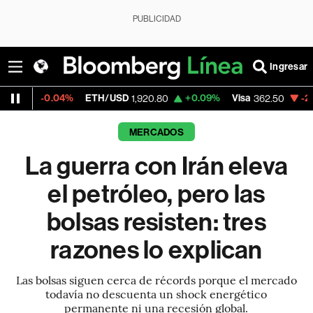
PUBLICIDAD
Ingresar
ETH/USD
+0.09%
Visa
-2.15%
MercadoLi
1,920.80
362.50
MERCADOS
La guerra con Irán eleva
el petróleo, pero las
bolsas resisten: tres
razones lo explican
Las bolsas siguen cerca de récords porque el mercado
todavía no descuenta un shock energético
permanente ni una recesión global.