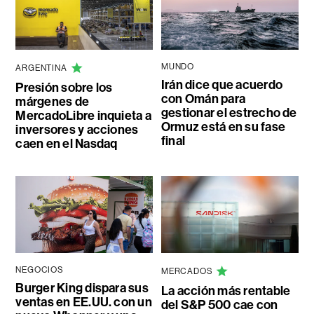
MUNDO
ARGENTINA
Irán dice que acuerdo
Presión sobre los
con Omán para
márgenes de
gestionar el estrecho de
MercadoLibre inquieta a
Ormuz está en su fase
inversores y acciones
final
caen en el Nasdaq
NEGOCIOS
MERCADOS
Burger King dispara sus
La acción más rentable
ventas en EE.UU. con un
del S&P 500 cae con