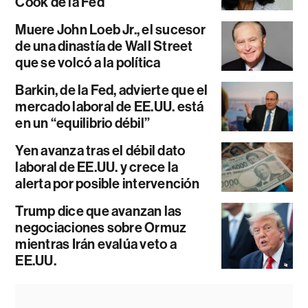
Cook de la Fed
Muere John Loeb Jr., el sucesor
de una dinastía de Wall Street
que se volcó a la política
Barkin, de la Fed, advierte que el
mercado laboral de EE.UU. está
en un “equilibrio débil”
Yen avanza tras el débil dato
laboral de EE.UU. y crece la
alerta por posible intervención
Trump dice que avanzan las
negociaciones sobre Ormuz
mientras Irán evalúa veto a
EE.UU.