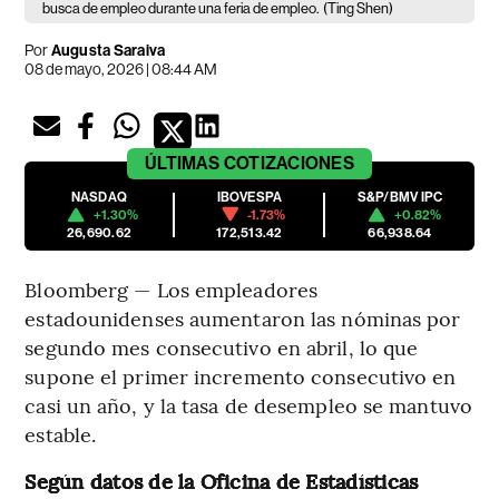
busca de empleo durante una feria de empleo.
(Ting Shen)
Por
Augusta Saraiva
08 de mayo, 2026 | 08:44 AM
ÚLTIMAS
COTIZACIONES
NASDAQ
IBOVESPA
S&P/BMV IPC
+1.30%
-1.73%
+0.82%
26,690.62
172,513.42
66,938.64
Bloomberg — Los empleadores
estadounidenses aumentaron las nóminas por
segundo mes consecutivo en abril, lo que
supone el primer incremento consecutivo en
casi un año, y la tasa de desempleo se mantuvo
estable.
Según datos de la Oficina de Estadísticas