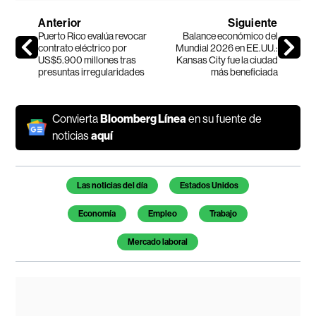
Anterior
Siguiente
Puerto Rico evalúa revocar
Balance económico del
contrato eléctrico por
Mundial 2026 en EE.UU.:
US$5.900 millones tras
Kansas City fue la ciudad
presuntas irregularidades
más beneficiada
Convierta
Bloomberg Línea
en su fuente de
noticias
aquí
Temas de este artículo
Las noticias del día
Estados Unidos
Economía
Empleo
Trabajo
Mercado laboral