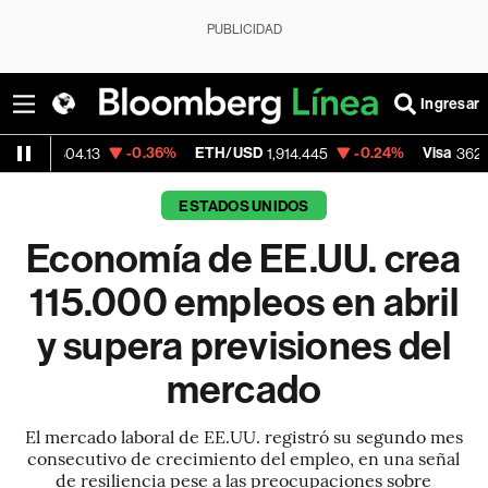
PUBLICIDAD
Ingresar
-0.36%
ETH/USD
-0.24%
Visa
-2.1
4.13
1,914.445
362.50
ESTADOS UNIDOS
Economía de EE.UU. crea
115.000 empleos en abril
y supera previsiones del
mercado
El mercado laboral de EE.UU. registró su segundo mes
consecutivo de crecimiento del empleo, en una señal
de resiliencia pese a las preocupaciones sobre