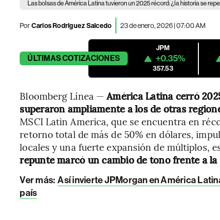
Las bolsas de América Latina tuvieron un 2025 récord: ¿la historia se repe
Por
Carlos Rodríguez Salcedo
23 de enero, 2026 | 07:00 AM
JPM
+0.35%
ÚLTIMAS
COTIZACIONES
357.53
Bloomberg Línea —
América Latina cerró 202
superaron ampliamente a los de otras region
MSCI Latin America, que se encuentra en réco
retorno total de más de 50% en dólares, impu
locales y una fuerte expansión de múltiplos, e
repunte marcó un cambio de tono frente a la
Ver más:
Así invierte JPMorgan en América Latina:
país