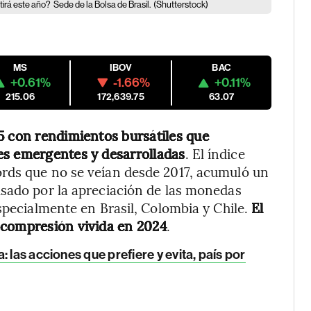
tirá este año?
Sede de la Bolsa de Brasil.
(Shutterstock)
MS
IBOV
BAC
+0.61%
-1.66%
+0.11%
215.06
172,639.75
63.07
5 con rendimientos bursátiles que
es emergentes y desarrolladas
. El índice
rds que no se veían desde 2017, acumuló un
lsado por la apreciación de las monedas
specialmente en Brasil, Colombia y Chile.
El
 compresión vivida en 2024
.
 las acciones que prefiere y evita, país por