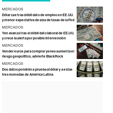
MERCADOS
Dólar cae tras débil dato de empleo en EE.UU.
y menor expectativa de alza de tasas de la Fed
MERCADOS
Yen avanza tras el débil dato laboral de EE.UU.
y crece la alerta por posible intervención
MERCADOS
Vender euros para comprar yenes aumenta el
riesgo geopolítico, advierte BlackRock
MERCADOS
Dos datos pondrán a prueba al dólar y a estas
tres monedas de América Latina