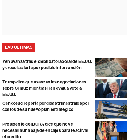
LAS ÚLTIMAS
Yen avanza tras el débil dato laboral de EE.UU.
y crece la alerta por posible intervención
Trump dice que avanzan las negociaciones
sobre Ormuz mientras Irán evalúa veto a
EE.UU.
Cencosud reporta pérdidas trimestrales por
costos de su nuevo plan estratégico
Presidente del BCRA dice que no ve
necesaria una baja de encajes para reactivar
el crédito