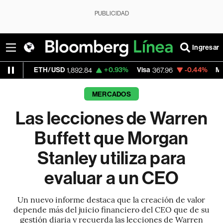
PUBLICIDAD
Ingresar
H/USD
+0.93%
Visa
-0.44%
MercadoLibre
1,892.84
367.96
1,
MERCADOS
Las lecciones de Warren
Buffett que Morgan
Stanley utiliza para
evaluar a un CEO
Un nuevo informe destaca que la creación de valor
depende más del juicio financiero del CEO que de su
gestión diaria y recuerda las lecciones de Warren