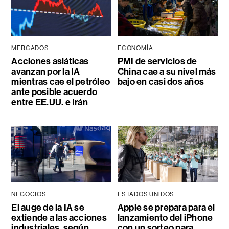
MERCADOS
ECONOMÍA
Acciones asiáticas
PMI de servicios de
avanzan por la IA
China cae a su nivel más
mientras cae el petróleo
bajo en casi dos años
ante posible acuerdo
entre EE.UU. e Irán
NEGOCIOS
ESTADOS UNIDOS
El auge de la IA se
Apple se prepara para el
extiende a las acciones
lanzamiento del iPhone
industriales, según
con un sorteo para