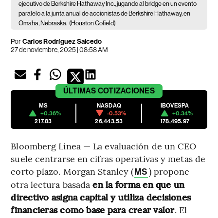
ejecutivo de Berkshire Hathaway Inc., jugando al bridge en un evento
paralelo a la junta anual de accionistas de Berkshire Hathaway, en
Omaha, Nebraska.
(Houston Cofield)
Por
Carlos Rodríguez Salcedo
27 de noviembre, 2025 | 08:58 AM
ÚLTIMAS
COTIZACIONES
MS
NASDAQ
IBOVESPA
+0.36%
-0.53%
+0.34%
217.83
26,443.53
178,495.97
Bloomberg Línea — La evaluación de un CEO
suele centrarse en cifras operativas y metas de
corto plazo. Morgan Stanley (
) propone
MS
otra lectura basada
en la forma en que un
directivo asigna capital y utiliza decisiones
financieras como base para crear valor
. El