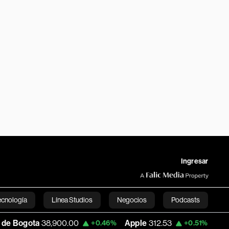
Ingresar
ecnología
Línea Studios
Negocios
Podcasts
8,900.00
Apple
312.53
USD COP
3,159.
+0.46%
+0.51%
English