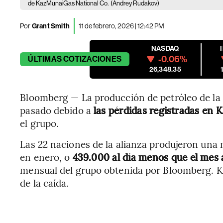
de KazMunaiGas National Co.
(Andrey Rudakov)
Por
Grant Smith
11 de febrero, 2026 | 12:42 PM
NASDAQ
-0.06%
ÚLTIMAS
COTIZACIONES
26,348.35
Bloomberg — La producción de petróleo de l
pasado debido a
las pérdidas registradas en K
el grupo.
Las 22 naciones de la alianza produjeron una m
en enero, o
439.000 al día menos que el mes 
mensual del grupo obtenida por Bloomberg. Ka
de la caída.