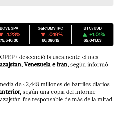
IBOVESPA
S&P/BMV IPC
BTC/USD
-1.23%
-0.19%
+1.01%
175,546.36
66,396.15
65,041.63
a OPEP+ descendió bruscamente el mes
azajstán, Venezuela e Irán,
según informó
edia de 42,448 millones de barriles diarios
anterior,
según una copia del informe
zajstán fue responsable de más de la mitad