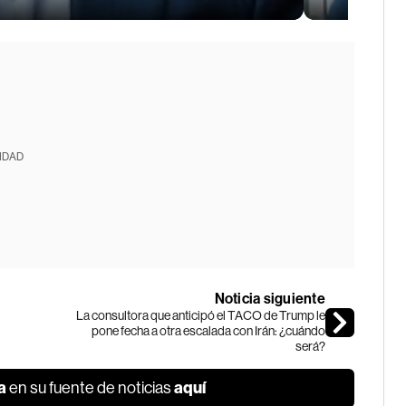
IDAD
Noticia siguiente
La consultora que anticipó el TACO de Trump le
pone fecha a otra escalada con Irán: ¿cuándo
será?
a
aquí
en su fuente de noticias