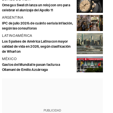
Omega x Swatch lanza un reloj con oro para
celebrar el alunizaje del Apollo 11
ARGENTINA
IPC de julio 2026: de cuánto sería la inflación,
según las consultoras
LATINOAMÉRICA
Los 5 países de América Latina con mayor
calidad de vida en 2026, según clasificación
de Wharton
MÉXICO
Gastos del Mundial le pasan factura a
Ollamani de Emilio Azcárraga
PUBLICIDAD