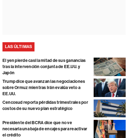
LAS ÚLTIMAS
El yen pierde casi la mitad de sus ganancias
tras la intervención conjunta de EE.UU. y
Japón
Trump dice que avanzan las negociaciones
sobre Ormuz mientras Irán evalúa veto a
EE.UU.
Cencosud reporta pérdidas trimestrales por
costos de su nuevo plan estratégico
Presidente del BCRA dice que no ve
necesaria una baja de encajes para reactivar
el crédito