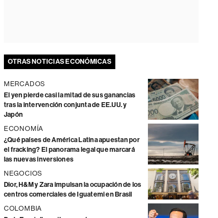
OTRAS NOTICIAS ECONÓMICAS
MERCADOS
El yen pierde casi la mitad de sus ganancias
tras la intervención conjunta de EE.UU. y
Japón
ECONOMÍA
¿Qué países de América Latina apuestan por
el fracking? El panorama legal que marcará
las nuevas inversiones
NEGOCIOS
Dior, H&M y Zara impulsan la ocupación de los
centros comerciales de Iguatemi en Brasil
COLOMBIA