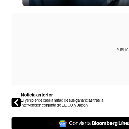
PUBLIC
Noticia anterior
El yen pierde casi la mitad de sus ganancias tras la
intervención conjunta de EE.UU. y Japón
Bloomberg Líne
Convierta