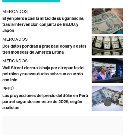
MERCADOS
El yen pierde casi la mitad de sus ganancias
tras la intervención conjunta de EE.UU. y
Japón
MERCADOS
Dos datos pondrán a prueba al dólar y a estas
tres monedas de América Latina
MERCADOS
Wall Street cierra a la baja por el repunte del
petróleo y nuevas dudas sobre un acuerdo
con Irán
PERÚ
Las proyecciones del precio del dólar en Perú
para el segundo semestre de 2026, según
analistas