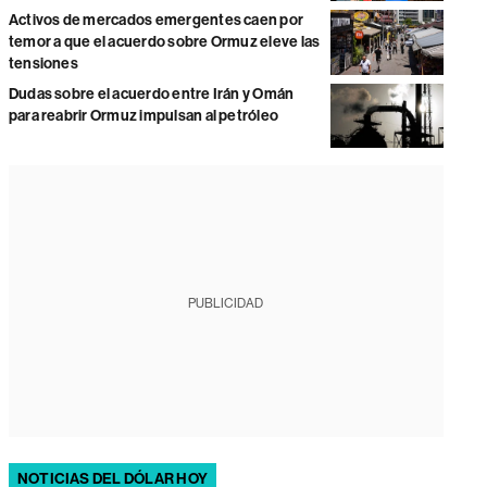
Activos de mercados emergentes caen por
temor a que el acuerdo sobre Ormuz eleve las
tensiones
Dudas sobre el acuerdo entre Irán y Omán
para reabrir Ormuz impulsan al petróleo
PUBLICIDAD
NOTICIAS DEL DÓLAR HOY