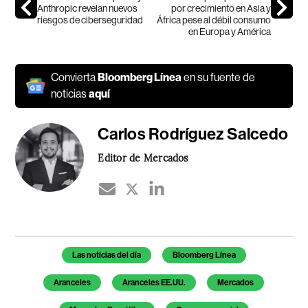
Anthropic revelan nuevos
por crecimiento en Asia y
riesgos de ciberseguridad
África pese al débil consumo
en Europa y América
Convierta
Bloomberg Línea
en su fuente de
noticias
aquí
Carlos Rodríguez Salcedo
Editor de Mercados
Temas de este artículo
Las noticias del día
Bloomberg Línea
Aranceles
Aranceles EE.UU.
Mercados