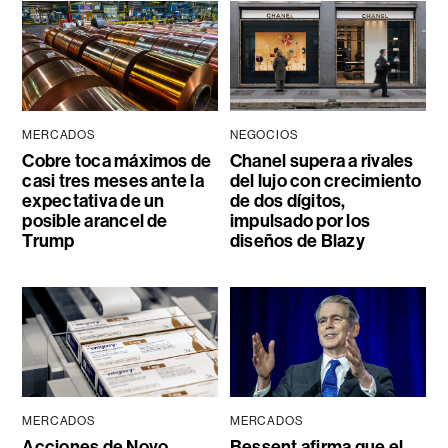
MERCADOS
NEGOCIOS
Cobre toca máximos de
Chanel supera a rivales
casi tres meses ante la
del lujo con crecimiento
expectativa de un
de dos dígitos,
posible arancel de
impulsado por los
Trump
diseños de Blazy
MERCADOS
MERCADOS
Acciones de Novo
Bessent afirma que el