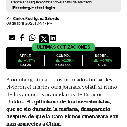
arancelarias siguen dominando el ánimo del mercado.
(Bloomberg/Michael Nagle)
Por
Carlos Rodríguez Salcedo
08 de abril, 2025 | 04:47 PM
ÚLTIMAS
COTIZACIONES
APPLE
CCMPDL
USDBRL
+1.97%
+2.59%
+0.79%
309.25
26,584.99
5.128
Bloomberg Línea — Los mercados bursátiles
vivieron el martes otra jornada volátil al ritmo
de los anuncios arancelarios de Estados
Unidos.
El optimismo de los inversionistas,
que se vio durante la mañana, desapareció
después de que la Casa Blanca amenazara con
más aranceles a China
.