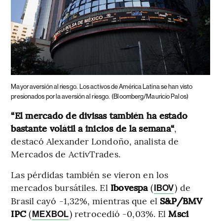
Mayor aversión al riesgo.
Los activos de América Latina se han visto
presionados por la aversión al riesgo.
(Bloomberg/Mauricio Palos)
“El mercado de divisas también ha estado
bastante volátil a inicios de la semana“
,
destacó Alexander Londoño, analista de
Mercados de ActivTrades.
Las pérdidas también se vieron en los
mercados bursátiles. El
Ibovespa
(
) de
IBOV
Brasil cayó -1,32%, mientras que el
S&P/BMV
IPC
(
) retrocedió -0,03%. El
Msci
MEXBOL