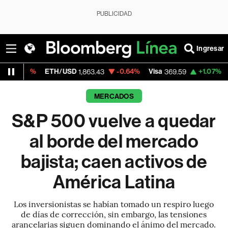
PUBLICIDAD
Ingresar
H/USD
-0.64%
Visa
+1.07%
MercadoLibre
1,863.43
369.59
1
MERCADOS
S&P 500 vuelve a quedar
al borde del mercado
bajista; caen activos de
América Latina
Los inversionistas se habían tomado un respiro luego
de días de corrección, sin embargo, las tensiones
arancelarias siguen dominando el ánimo del mercado.