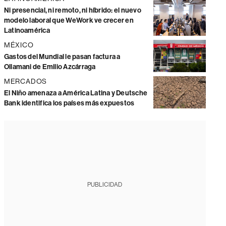
Ni presencial, ni remoto, ni híbrido: el nuevo
modelo laboral que WeWork ve crecer en
Latinoamérica
MÉXICO
Gastos del Mundial le pasan factura a
Ollamani de Emilio Azcárraga
MERCADOS
El Niño amenaza a América Latina y Deutsche
Bank identifica los países más expuestos
PUBLICIDAD