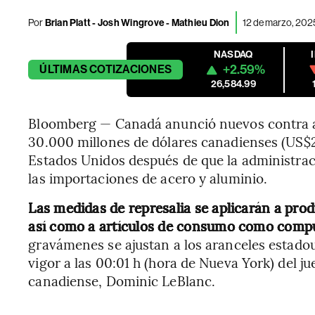
Por
Brian Platt - Josh Wingrove - Mathieu Dion
12 de marzo, 2025
NASDAQ
+2.59%
ÚLTIMAS
COTIZACIONES
26,584.99
Bloomberg — Canadá anunció nuevos contra 
30.000 millones de dólares canadienses (US$2
Estados Unidos después de que la administra
las importaciones de acero y aluminio.
Las medidas de represalia se aplicarán a pro
así como a artículos de consumo como compu
gravámenes se ajustan a los aranceles estado
vigor a las 00:01 h (hora de Nueva York) del j
canadiense, Dominic LeBlanc.