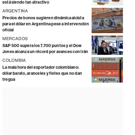
está siendo tan atractivo
ARGENTINA
Precios de bonos sugieren dinámica alcista
para el dólar en Argentina pese a intervención
oficial
MERCADOS
S&P 500 supera los 7.700 puntos y el Dow
Jones alcanza un récord por avances con Irán
COLOMBIA
La mala hora del exportador colombiano:
dólar barato, aranceles y fletes que no dan
tregua