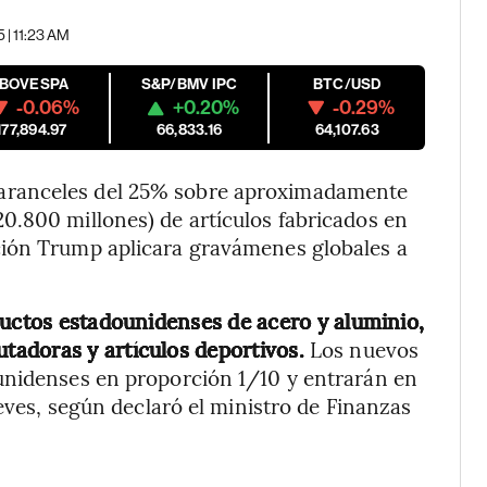
 | 11:23 AM
IBOVESPA
S&P/BMV IPC
BTC/USD
-0.06%
+0.20%
-0.29%
177,894.97
66,833.16
64,107.63
aranceles del 25% sobre aproximadamente
0.800 millones) de artículos fabricados en
ción Trump aplicara gravámenes globales a
ductos estadounidenses de acero y aluminio,
tadoras y artículos deportivos.
Los nuevos
unidenses en proporción 1/10 y entrarán en
ueves, según declaró el ministro de Finanzas