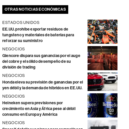
OTRAS NOTICIAS ECONÓMICAS
ESTADOS UNIDOS
EE.UU. prohíbe exportar residuos de
tungsteno y materiales de baterías para
reforzar su suministro
NEGOCIOS
Glencore dispara sus ganancias por el auge
del cobre y el sólido desempeño de su
división de trading
NEGOCIOS
Honda eleva su previsión de ganancias por el
yen débil y la demanda de híbridos en EE.UU.
NEGOCIOS
Heineken supera previsiones por
crecimiento en Asia y África pese al débil
consumo en Europa y América
NEGOCIOS