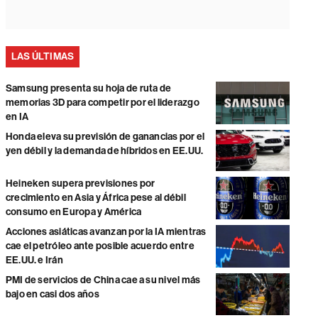
LAS ÚLTIMAS
Samsung presenta su hoja de ruta de
memorias 3D para competir por el liderazgo
en IA
Honda eleva su previsión de ganancias por el
yen débil y la demanda de híbridos en EE.UU.
Heineken supera previsiones por
crecimiento en Asia y África pese al débil
consumo en Europa y América
Acciones asiáticas avanzan por la IA mientras
cae el petróleo ante posible acuerdo entre
EE.UU. e Irán
PMI de servicios de China cae a su nivel más
bajo en casi dos años