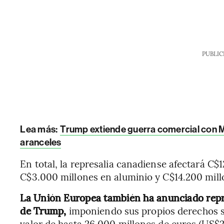
PUBLIC
Lea más:
Trump extiende guerra comercial con Mé
aranceles
En total, la represalia canadiense afectará C$
C$3.000 millones en aluminio y C$14.200 millo
La Unión Europea también ha anunciado repres
de Trump,
imponiendo sus propios derechos 
valor de hasta 26.000 millones de euros (US$2