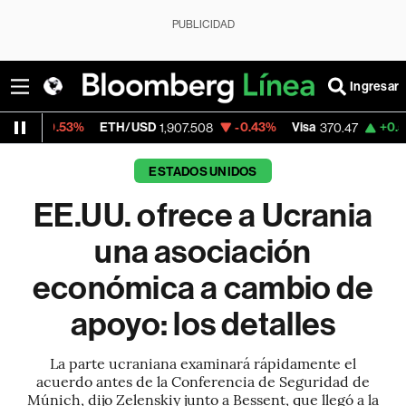
PUBLICIDAD
Ingresar
ETH/USD
-0.43%
Visa
+0.52%
MercadoL
1,907.508
370.47
ESTADOS UNIDOS
EE.UU. ofrece a Ucrania
una asociación
económica a cambio de
apoyo: los detalles
La parte ucraniana examinará rápidamente el
acuerdo antes de la Conferencia de Seguridad de
Múnich, dijo Zelenskiy junto a Bessent, que llegó a la