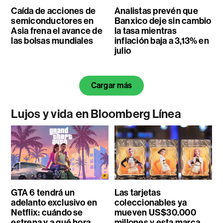
Caída de acciones de
Analistas prevén que
semiconductores en
Banxico deje sin cambio
Asia frena el avance de
la tasa mientras
las bolsas mundiales
inflación baja a 3,13% en
julio
Cargar más
Lujos y vida en Bloomberg Línea
GTA 6 tendrá un
Las tarjetas
adelanto exclusivo en
coleccionables ya
Netflix: cuándo se
mueven US$30.000
estrena y a qué hora
millones y esta marca