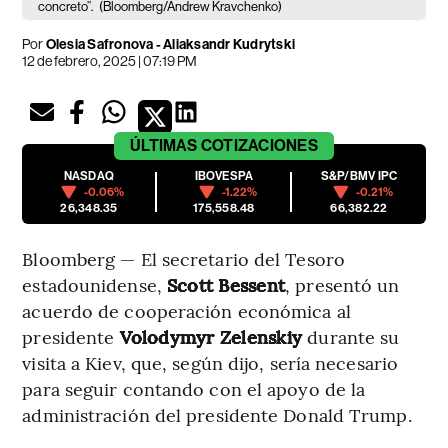
concreto”.
(Bloomberg/Andrew Kravchenko)
Por
Olesia Safronova - Aliaksandr Kudrytski
12 de febrero, 2025 | 07:19 PM
ÚLTIMAS
COTIZACIONES
NASDAQ
IBOVESPA
S&P/BMV IPC
-0.06%
-1.22%
-0.21%
26,348.35
175,558.48
66,382.22
Bloomberg — El secretario del Tesoro
estadounidense,
Scott Bessent
, presentó un
acuerdo de cooperación económica al
presidente
Volodymyr Zelenskiy
durante su
visita a Kiev, que, según dijo, sería necesario
para seguir contando con el apoyo de la
administración del presidente Donald Trump.