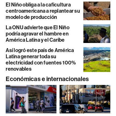
El Niño obliga a la caficultura
centroamericana a replantear su
modelo de producción
La ONU advierte que El Niño
podría agravar el hambre en
América Latina y el Caribe
Así logró este país de América
Latina generar toda su
electricidad con fuentes 100%
renovables
Económicas e internacionales