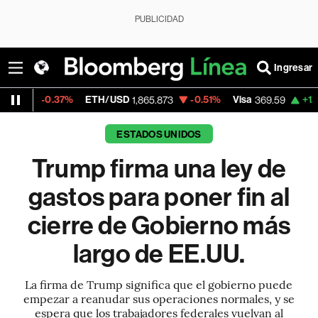
PUBLICIDAD
Ingresar
%
ETH/USD
-0.51%
Visa
+1.07%
Mercado
1,865.873
369.59
ESTADOS UNIDOS
Trump firma una ley de
gastos para poner fin al
cierre de Gobierno más
largo de EE.UU.
La firma de Trump significa que el gobierno puede
empezar a reanudar sus operaciones normales, y se
espera que los trabajadores federales vuelvan al