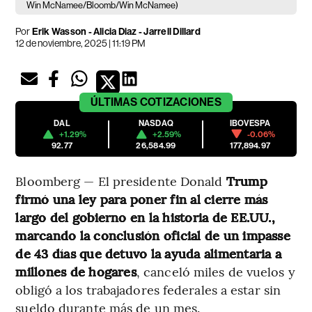
Win McNamee/Bloomb/Win McNamee)
Por
Erik Wasson - Alicia Diaz - Jarrell Dillard
12 de noviembre, 2025 | 11:19 PM
ÚLTIMAS
COTIZACIONES
DAL
NASDAQ
IBOVESPA
+1.29%
+2.59%
-0.06%
92.77
26,584.99
177,894.97
Bloomberg — El presidente Donald
Trump
firmó una ley para poner fin al cierre más
largo del gobierno en la historia de EE.UU.,
marcando la conclusión oficial de un impasse
de 43 días que detuvo la ayuda alimentaria a
millones de hogares
, canceló miles de vuelos y
obligó a los trabajadores federales a estar sin
sueldo durante más de un mes.