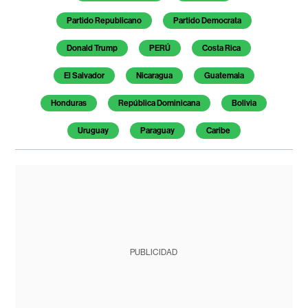
Partido Republicano
Partido Democrata
Donald Trump
PERÚ
Costa Rica
El Salvador
Nicaragua
Guatemala
Honduras
República Dominicana
Bolivia
Uruguay
Paraguay
Caribe
PUBLICIDAD