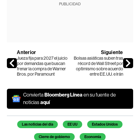
PUBLICIDAD
Anterior
Siguiente
Jueza fija para 2027 el juicio
Bolsas asiáticas suben tras
por demandas que buscan
récord de Wall Street por
frenar la compra de Warner
optimismo sobre acuerdo
Bros. por Paramount
entre EE.UU. e Irán
Convierta
Bloomberg Línea
en su fuente de
noticias
aquí
Temas de este artículo
Las noticias del día
EE UU
Estados Unidos
Cierre de gobierno
Economía