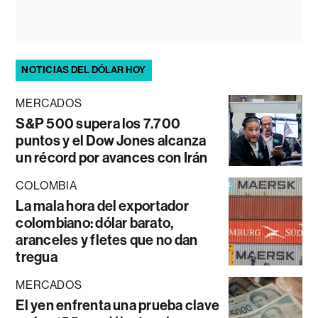
NOTICIAS DEL DÓLAR HOY
MERCADOS
S&P 500 supera los 7.700
puntos y el Dow Jones alcanza
un récord por avances con Irán
COLOMBIA
La mala hora del exportador
colombiano: dólar barato,
aranceles y fletes que no dan
tregua
MERCADOS
El yen enfrenta una prueba clave